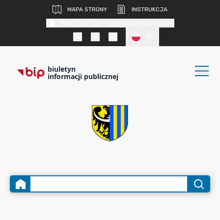
MAPA STRONY
INSTRUKCJA
KONTRAST DLA OSÓB SŁABOWIDZĄCYCH
PL
biuletyn
informacji publicznej