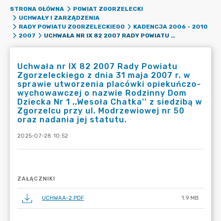
STRONA GŁÓWNA
POWIAT ZGORZELECKI
UCHWAŁY I ZARZĄDZENIA
RADY POWIATU ZGORZELECKIEGO
KADENCJA 2006 - 2010
UCHWAŁA NR IX 82 2007 RADY POWIATU ZGORZELECKIEGO Z DNIA 31 MAJA 2007 R. W SPRAWIE UTWORZENIA PLACÓWKI OPIEKUŃCZO-WYCHOWAWCZEJ O NAZWIE RODZINNY DOM DZIECKA NR 1 ,,WESOŁA CHATKA'' Z SIEDZIBĄ W ZGORZELCU PRZY UL. MODRZEWIOWEJ NR 50 ORAZ NADANIA JEJ STATUTU.
2007
Uchwała nr IX 82 2007 Rady Powiatu
Zgorzeleckiego z dnia 31 maja 2007 r. w
sprawie utworzenia placówki opiekuńczo-
wychowawczej o nazwie Rodzinny Dom
Dziecka Nr 1 ,,Wesoła Chatka'' z siedzibą w
Zgorzelcu przy ul. Modrzewiowej nr 50
oraz nadania jej statutu.
2025-07-28 10:52
ZAŁĄCZNIKI
UCHWAA~2.PDF
1.9 MB