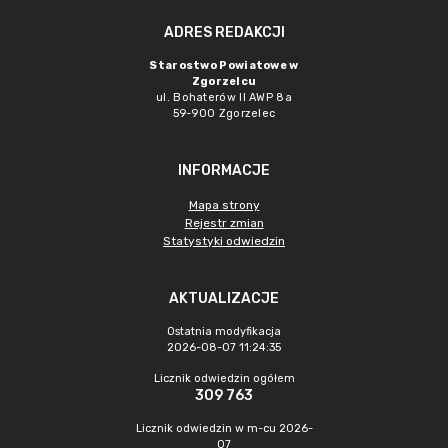
ADRES REDAKCJI
Starostwo Powiatowe w
Zgorzelcu
ul. Bohaterów II AWP 8a
59-900 Zgorzelec
INFORMACJE
Mapa strony
Rejestr zmian
Statystyki odwiedzin
AKTUALIZACJE
Ostatnia modyfikacja
2026-08-07 11:24:35
Licznik odwiedzin ogółem
309 763
Licznik odwiedzin w m-cu 2026-
07