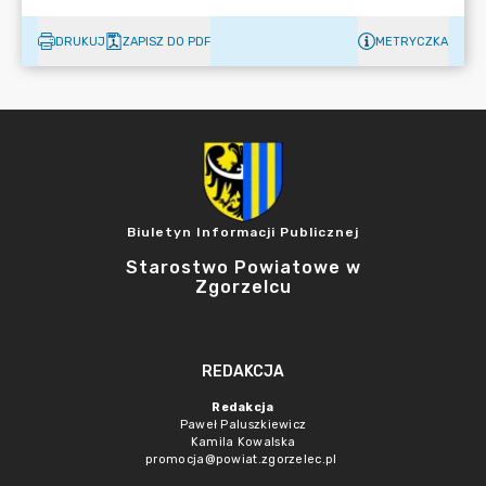
DRUKUJ
ZAPISZ DO PDF
METRYCZKA
Biuletyn Informacji Publicznej
Starostwo Powiatowe w
Zgorzelcu
REDAKCJA
Redakcja
Paweł Paluszkiewicz
Kamila Kowalska
promocja@powiat.zgorzelec.pl