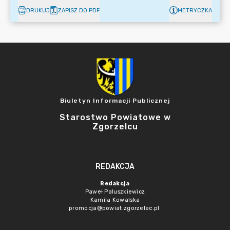
DRUKUJ
ZAPISZ DO PDF
METRYCZKA
Biuletyn Informacji Publicznej
Starostwo Powiatowe w
Zgorzelcu
REDAKCJA
Redakcja
Paweł Paluszkiewicz
Kamila Kowalska
promocja@powiat.zgorzelec.pl