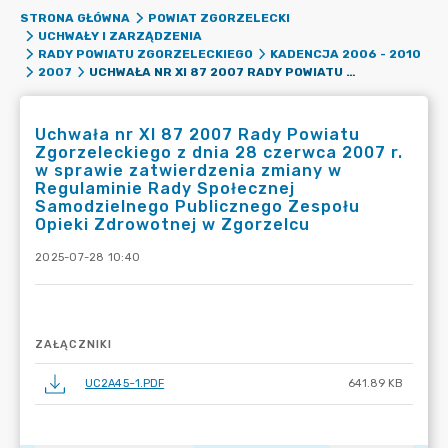
STRONA GŁÓWNA
POWIAT ZGORZELECKI
UCHWAŁY I ZARZĄDZENIA
RADY POWIATU ZGORZELECKIEGO
KADENCJA 2006 - 2010
UCHWAŁA NR XI 87 2007 RADY POWIATU ZGORZELECKIEGO Z DNIA 28 CZERWCA 2007 R. W SPRAWIE ZATWIERDZENIA ZMIANY W REGULAMINIE RADY SPOŁECZNEJ SAMODZIELNEGO PUBLICZNEGO ZESPOŁU OPIEKI ZDROWOTNEJ W ZGORZELCU
2007
Uchwała nr XI 87 2007 Rady Powiatu
Zgorzeleckiego z dnia 28 czerwca 2007 r.
w sprawie zatwierdzenia zmiany w
Regulaminie Rady Społecznej
Samodzielnego Publicznego Zespołu
Opieki Zdrowotnej w Zgorzelcu
2025-07-28 10:40
ZAŁĄCZNIKI
UC2A45~1.PDF
641.89 KB