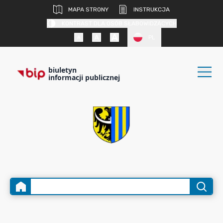
MAPA STRONY
INSTRUKCJA
KONTRAST DLA OSÓB SŁABOWIDZĄCYCH
PL
biuletyn
informacji publicznej