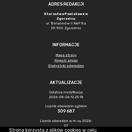
ADRES REDAKCJI
Starostwo Powiatowe w
Zgorzelcu
ul. Bohaterów II AWP 8a
59-900 Zgorzelec
INFORMACJE
Mapa strony
Rejestr zmian
Statystyki odwiedzin
AKTUALIZACJE
Ostatnia modyfikacja
2026-08-06 12:25:18
Licznik odwiedzin ogółem
309 687
Licznik odwiedzin w m-cu 2026-
07
Strona korzysta z plików cookies w celu
385