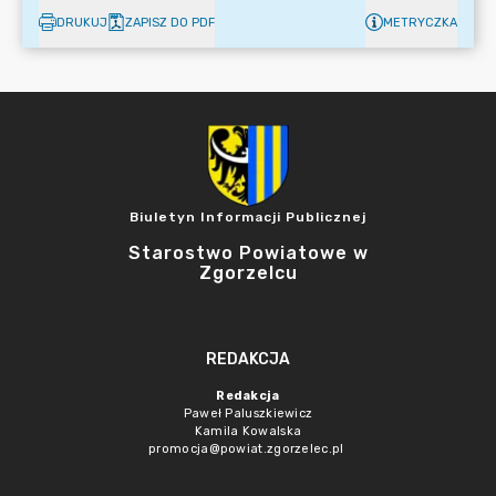
DRUKUJ
ZAPISZ DO PDF
METRYCZKA
Biuletyn Informacji Publicznej
Starostwo Powiatowe w
Zgorzelcu
REDAKCJA
Redakcja
Paweł Paluszkiewicz
Kamila Kowalska
promocja@powiat.zgorzelec.pl