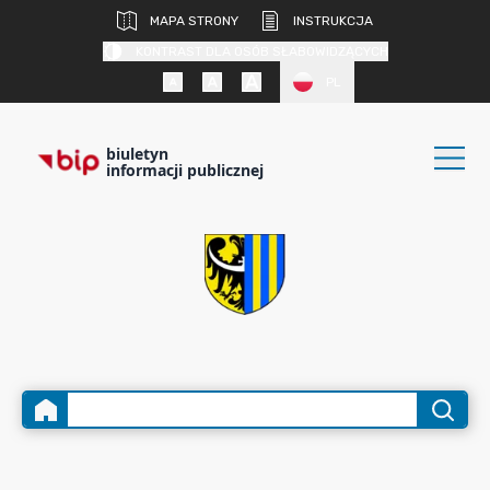
MAPA STRONY
INSTRUKCJA
KONTRAST DLA OSÓB SŁABOWIDZĄCYCH
PL
biuletyn
informacji publicznej