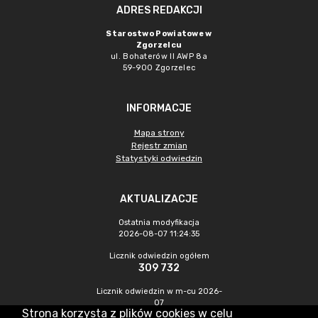
ADRES REDAKCJI
Starostwo Powiatowe w
Zgorzelcu
ul. Bohaterów II AWP 8a
59-900 Zgorzelec
INFORMACJE
Mapa strony
Rejestr zmian
Statystyki odwiedzin
AKTUALIZACJE
Ostatnia modyfikacja
2026-08-07 11:24:35
Licznik odwiedzin ogółem
309 732
Licznik odwiedzin w m-cu 2026-
07
Strona korzysta z plików cookies w celu
430