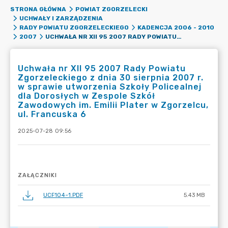
STRONA GŁÓWNA
POWIAT ZGORZELECKI
UCHWAŁY I ZARZĄDZENIA
RADY POWIATU ZGORZELECKIEGO
KADENCJA 2006 - 2010
UCHWAŁA NR XII 95 2007 RADY POWIATU ZGORZELECKIEGO Z DNIA 30 SIERPNIA 2007 R. W SPRAWIE UTWORZENIA SZKOŁY POLICEALNEJ DLA DOROSŁYCH W ZESPOLE SZKÓŁ ZAWODOWYCH IM. EMILII PLATER W ZGORZELCU, UL. FRANCUSKA 6
2007
Uchwała nr XII 95 2007 Rady Powiatu
Zgorzeleckiego z dnia 30 sierpnia 2007 r.
w sprawie utworzenia Szkoły Policealnej
dla Dorosłych w Zespole Szkół
Zawodowych im. Emilii Plater w Zgorzelcu,
ul. Francuska 6
2025-07-28 09:56
ZAŁĄCZNIKI
UCF104~1.PDF
5.43 MB