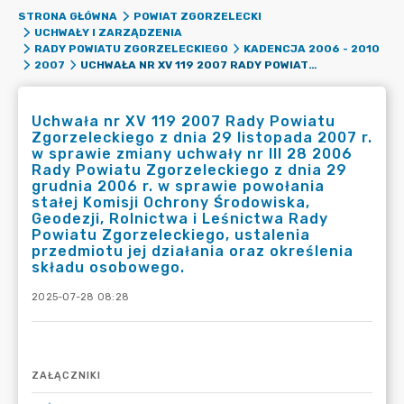
STRONA GŁÓWNA
POWIAT ZGORZELECKI
UCHWAŁY I ZARZĄDZENIA
RADY POWIATU ZGORZELECKIEGO
KADENCJA 2006 - 2010
UCHWAŁA NR XV 119 2007 RADY POWIATU ZGORZELECKIEGO Z DNIA 29 LISTOPADA 2007 R. W SPRAWIE ZMIANY UCHWAŁY NR III 28 2006 RADY POWIATU ZGORZELECKIEGO Z DNIA 29 GRUDNIA 2006 R. W SPRAWIE POWOŁANIA STAŁEJ KOMISJI OCHRONY ŚRODOWISKA, GEODEZJI, ROLNICTWA I LEŚNICTWA RADY POWIATU ZGORZELECKIEGO, USTALENIA PRZEDMIOTU JEJ DZIAŁANIA ORAZ OKREŚLENIA SKŁADU OSOBOWEGO.
2007
Uchwała nr XV 119 2007 Rady Powiatu
Zgorzeleckiego z dnia 29 listopada 2007 r.
w sprawie zmiany uchwały nr III 28 2006
Rady Powiatu Zgorzeleckiego z dnia 29
grudnia 2006 r. w sprawie powołania
stałej Komisji Ochrony Środowiska,
Geodezji, Rolnictwa i Leśnictwa Rady
Powiatu Zgorzeleckiego, ustalenia
przedmiotu jej działania oraz określenia
składu osobowego.
2025-07-28 08:28
ZAŁĄCZNIKI