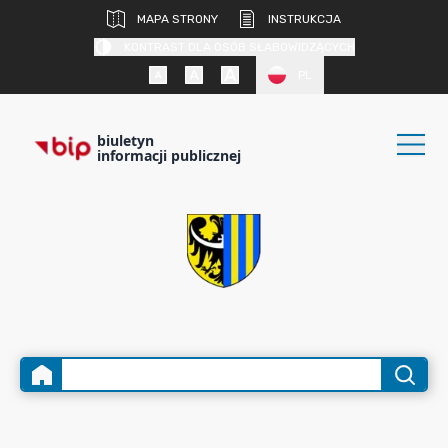
MAPA STRONY
INSTRUKCJA
KONTRAST DLA OSÓB SŁABOWIDZĄCYCH
PL
biuletyn
informacji publicznej