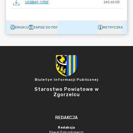
UC5B4F~1.PDF
245.65 KB
DRUKUJ
ZAPISZ DO PDF
METRYCZKA
Biuletyn Informacji Publicznej
Starostwo Powiatowe w
Zgorzelcu
REDAKCJA
Redakcja
Paweł Paluszkiewicz