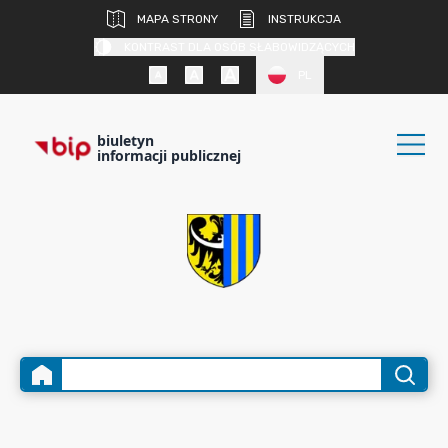
MAPA STRONY
INSTRUKCJA
KONTRAST DLA OSÓB SŁABOWIDZĄCYCH
PL
biuletyn
informacji publicznej