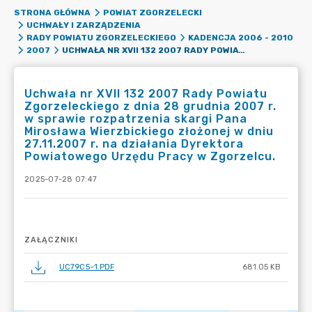
STRONA GŁÓWNA
POWIAT ZGORZELECKI
UCHWAŁY I ZARZĄDZENIA
RADY POWIATU ZGORZELECKIEGO
KADENCJA 2006 - 2010
UCHWAŁA NR XVII 132 2007 RADY POWIATU ZGORZELECKIEGO Z DNIA 28 GRUDNIA 2007 R. W SPRAWIE ROZPATRZENIA SKARGI PANA MIROSŁAWA WIERZBICKIEGO ZŁOŻONEJ W DNIU 27.11.2007 R. NA DZIAŁANIA DYREKTORA POWIATOWEGO URZĘDU PRACY W ZGORZELCU.
2007
Uchwała nr XVII 132 2007 Rady Powiatu
Zgorzeleckiego z dnia 28 grudnia 2007 r.
w sprawie rozpatrzenia skargi Pana
Mirosława Wierzbickiego złożonej w dniu
27.11.2007 r. na działania Dyrektora
Powiatowego Urzędu Pracy w Zgorzelcu.
2025-07-28 07:47
ZAŁĄCZNIKI
UC79C5~1.PDF
681.05 KB