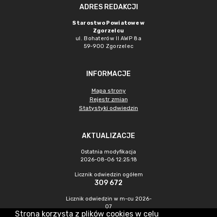
ADRES REDAKCJI
Starostwo Powiatowe w
Zgorzelcu
ul. Bohaterów II AWP 8a
59-900 Zgorzelec
INFORMACJE
Mapa strony
Rejestr zmian
Statystyki odwiedzin
AKTUALIZACJE
Ostatnia modyfikacja
2026-08-06 12:25:18
Licznik odwiedzin ogółem
309 672
Licznik odwiedzin w m-cu 2026-
07
Strona korzysta z plików cookies w celu
370