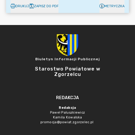
DRUKUJ
ZAPISZ DO PDF
METRYCZKA
Biuletyn Informacji Publicznej
Starostwo Powiatowe w
Zgorzelcu
REDAKCJA
Redakcja
Paweł Paluszkiewicz
Kamila Kowalska
promocja@powiat.zgorzelec.pl