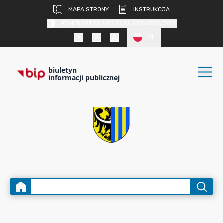
MAPA STRONY
INSTRUKCJA
KONTRAST DLA OSÓB SŁABOWIDZĄCYCH
PL
biuletyn
informacji publicznej