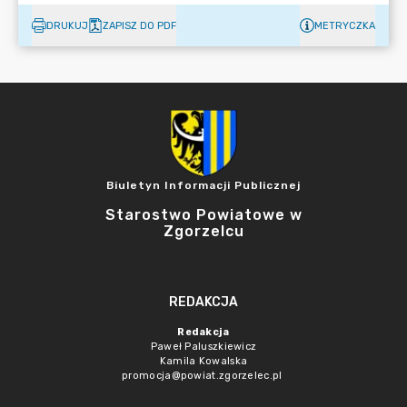
DRUKUJ
ZAPISZ DO PDF
METRYCZKA
Biuletyn Informacji Publicznej
Starostwo Powiatowe w
Zgorzelcu
REDAKCJA
Redakcja
Paweł Paluszkiewicz
Kamila Kowalska
promocja@powiat.zgorzelec.pl