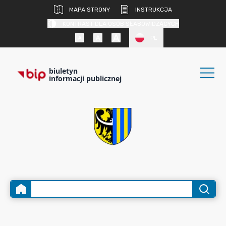
MAPA STRONY
INSTRUKCJA
KONTRAST DLA OSÓB SŁABOWIDZĄCYCH
PL
biuletyn
informacji publicznej