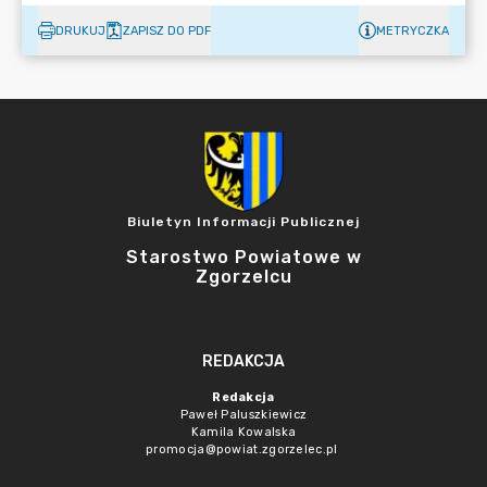
DRUKUJ
ZAPISZ DO PDF
METRYCZKA
Biuletyn Informacji Publicznej
Starostwo Powiatowe w
Zgorzelcu
REDAKCJA
Redakcja
Paweł Paluszkiewicz
Kamila Kowalska
promocja@powiat.zgorzelec.pl