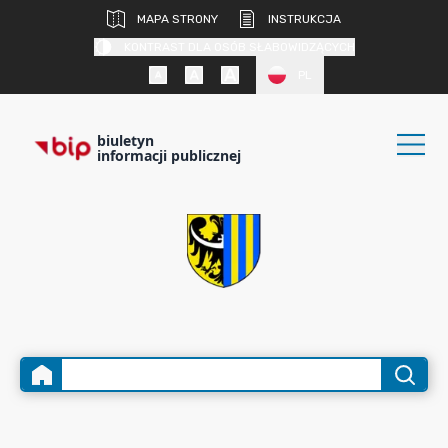
MAPA STRONY
INSTRUKCJA
KONTRAST DLA OSÓB SŁABOWIDZĄCYCH
PL
biuletyn
informacji publicznej