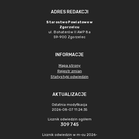
ADRES REDAKCJI
Starostwo Powiatowe w
Zgorzelcu
ul. Bohaterów II AWP 8a
59-900 Zgorzelec
INFORMACJE
Mapa strony
Rejestr zmian
Statystyki odwiedzin
AKTUALIZACJE
Ostatnia modyfikacja
2026-08-07 11:24:35
Licznik odwiedzin ogółem
309 745
Licznik odwiedzin w m-cu 2026-