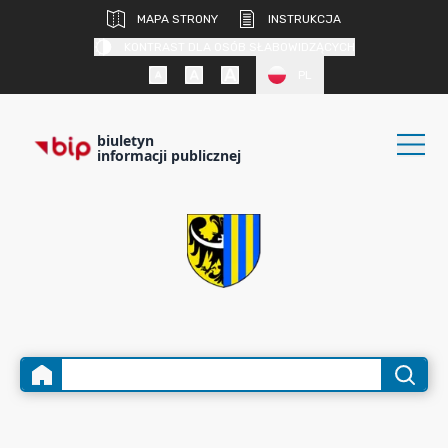
MAPA STRONY
INSTRUKCJA
KONTRAST DLA OSÓB SŁABOWIDZĄCYCH
PL
biuletyn
informacji publicznej