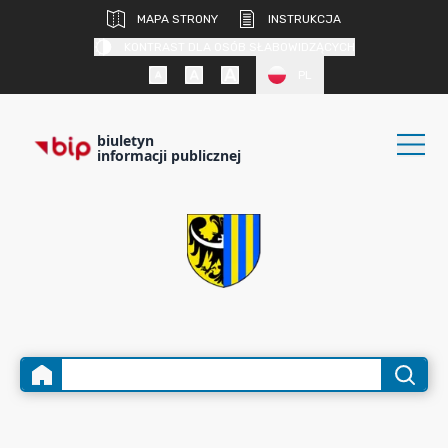
MAPA STRONY
INSTRUKCJA
KONTRAST DLA OSÓB SŁABOWIDZĄCYCH
PL
biuletyn
informacji publicznej