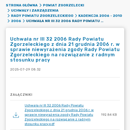
STRONA GŁÓWNA
POWIAT ZGORZELECKI
UCHWAŁY I ZARZĄDZENIA
RADY POWIATU ZGORZELECKIEGO
KADENCJA 2006 - 2010
UCHWAŁA NR III 32 2006 RADY POWIATU ZGORZELECKIEGO Z DNIA 21 GRUDNIA 2006 R. W SPRAWIE NIEWYRAŻENIA ZGODY RADY POWIATU ZGORZELECKIEGO NA ROZWIĄZANIE Z RADNYM STOSUNKU PRACY
2006
Uchwała nr III 32 2006 Rady Powiatu
Zgorzeleckiego z dnia 21 grudnia 2006 r. w
sprawie niewyrażenia zgody Rady Powiatu
Zgorzeleckiego na rozwiązanie z radnym
stosunku pracy
2025-07-29 08:32
ZAŁĄCZNIKI
Uchwała nr III 32 2006 Rady Powiatu
Zgorzeleckiego z dnia 21 grudnia 2006 r. w
sprawie niewyrażenia zgody Rady Powiatu
192.84 KB
Zgorzeleckiego na rozwiązanie z radnym
stosunku pracy.pdf