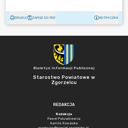
DRUKUJ
ZAPISZ DO PDF
METRYCZKA
Biuletyn Informacji Publicznej
Starostwo Powiatowe w
Zgorzelcu
REDAKCJA
Redakcja
Paweł Paluszkiewicz
Kamila Kowalska
promocja@powiat.zgorzelec.pl