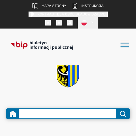
MAPA STRONY
INSTRUKCJA
KONTRAST DLA OSÓB SŁABOWIDZĄCYCH
PL
biuletyn
informacji publicznej