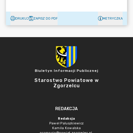
DRUKUJ
ZAPISZ DO PDF
METRYCZKA
Biuletyn Informacji Publicznej
Starostwo Powiatowe w
Zgorzelcu
REDAKCJA
Redakcja
Paweł Paluszkiewicz
Kamila Kowalska
promocja@powiat.zgorzelec.pl