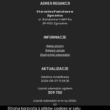
ADRES REDAKCJI
Starostwo Powiatowe w
Zgorzelcu
ul. Bohaterów II AWP 8a
59-900 Zgorzelec
INFORMACJE
Mapa strony
Rejestr zmian
Statystyki odwiedzin
AKTUALIZACJE
Ostatnia modyfikacja
2026-08-07 11:24:35
Licznik odwiedzin ogółem
309 750
Licznik odwiedzin w m-cu 2026-
07
Strona korzysta z plików cookies w celu
448