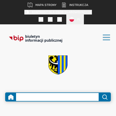
MAPA STRONY
INSTRUKCJA
KONTRAST DLA OSÓB SŁABOWIDZĄCYCH
PL
biuletyn
informacji publicznej