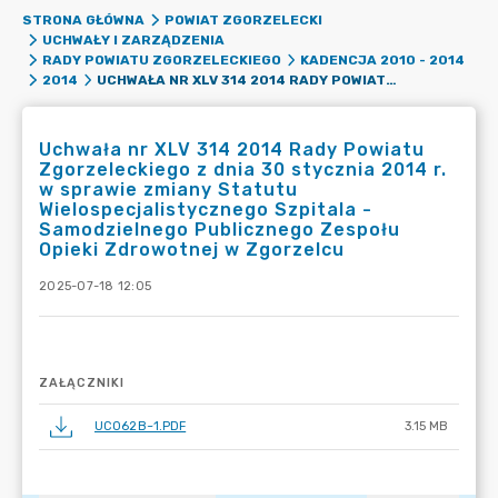
STRONA GŁÓWNA
POWIAT ZGORZELECKI
UCHWAŁY I ZARZĄDZENIA
RADY POWIATU ZGORZELECKIEGO
KADENCJA 2010 - 2014
UCHWAŁA NR XLV 314 2014 RADY POWIATU ZGORZELECKIEGO Z DNIA 30 STYCZNIA 2014 R. W SPRAWIE ZMIANY STATUTU WIELOSPECJALISTYCZNEGO SZPITALA - SAMODZIELNEGO PUBLICZNEGO ZESPOŁU OPIEKI ZDROWOTNEJ W ZGORZELCU
2014
Uchwała nr XLV 314 2014 Rady Powiatu
Zgorzeleckiego z dnia 30 stycznia 2014 r.
w sprawie zmiany Statutu
Wielospecjalistycznego Szpitala -
Samodzielnego Publicznego Zespołu
Opieki Zdrowotnej w Zgorzelcu
2025-07-18 12:05
ZAŁĄCZNIKI
UC062B~1.PDF
3.15 MB