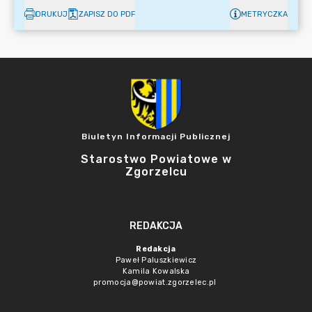
DRUKUJ
ZAPISZ DO PDF
METRYCZKA
Biuletyn Informacji Publicznej
Starostwo Powiatowe w
Zgorzelcu
REDAKCJA
Redakcja
Paweł Paluszkiewicz
Kamila Kowalska
promocja@powiat.zgorzelec.pl