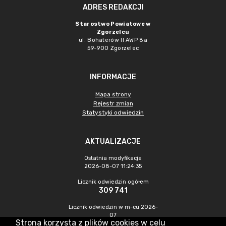
ADRES REDAKCJI
Starostwo Powiatowe w
Zgorzelcu
ul. Bohaterów II AWP 8a
59-900 Zgorzelec
INFORMACJE
Mapa strony
Rejestr zmian
Statystyki odwiedzin
AKTUALIZACJE
Ostatnia modyfikacja
2026-08-07 11:24:35
Licznik odwiedzin ogółem
309 741
Licznik odwiedzin w m-cu 2026-
07
Strona korzysta z plików cookies w celu
439