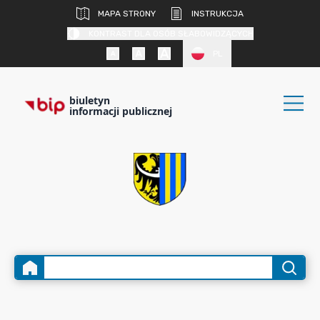
MAPA STRONY
INSTRUKCJA
KONTRAST DLA OSÓB SŁABOWIDZĄCYCH
PL
biuletyn
informacji publicznej