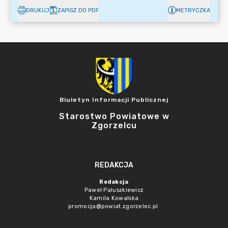
DRUKUJ
ZAPISZ DO PDF
METRYCZKA
Biuletyn Informacji Publicznej
Starostwo Powiatowe w
Zgorzelcu
REDAKCJA
Redakcja
Paweł Paluszkiewicz
Kamila Kowalska
promocja@powiat.zgorzelec.pl