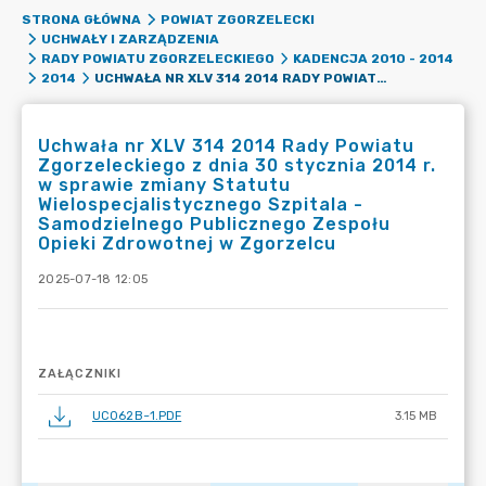
STRONA GŁÓWNA
POWIAT ZGORZELECKI
UCHWAŁY I ZARZĄDZENIA
RADY POWIATU ZGORZELECKIEGO
KADENCJA 2010 - 2014
UCHWAŁA NR XLV 314 2014 RADY POWIATU ZGORZELECKIEGO Z DNIA 30 STYCZNIA 2014 R. W SPRAWIE ZMIANY STATUTU WIELOSPECJALISTYCZNEGO SZPITALA - SAMODZIELNEGO PUBLICZNEGO ZESPOŁU OPIEKI ZDROWOTNEJ W ZGORZELCU
2014
Uchwała nr XLV 314 2014 Rady Powiatu
Zgorzeleckiego z dnia 30 stycznia 2014 r.
w sprawie zmiany Statutu
Wielospecjalistycznego Szpitala -
Samodzielnego Publicznego Zespołu
Opieki Zdrowotnej w Zgorzelcu
2025-07-18 12:05
ZAŁĄCZNIKI
UC062B~1.PDF
3.15 MB