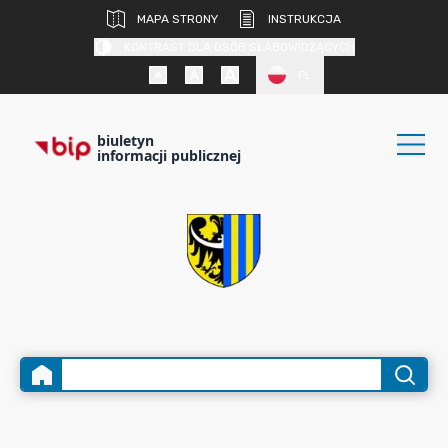
MAPA STRONY
INSTRUKCJA
KONTRAST DLA OSÓB SŁABOWIDZĄCYCH
PL
biuletyn
informacji publicznej