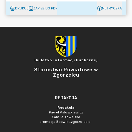
DRUKUJ
ZAPISZ DO PDF
METRYCZKA
Biuletyn Informacji Publicznej
Starostwo Powiatowe w
Zgorzelcu
REDAKCJA
Redakcja
Paweł Paluszkiewicz
Kamila Kowalska
promocja@powiat.zgorzelec.pl