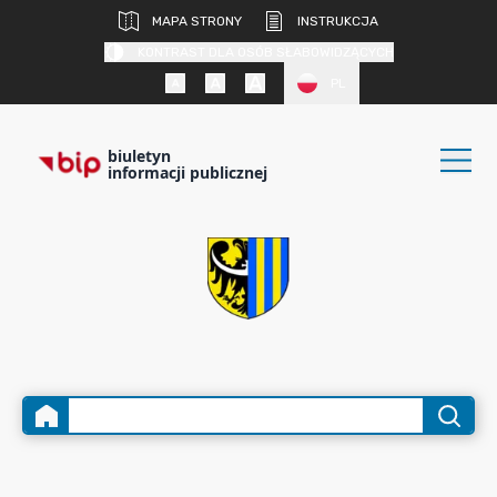
MAPA STRONY
INSTRUKCJA
KONTRAST DLA OSÓB SŁABOWIDZĄCYCH
PL
biuletyn
informacji publicznej