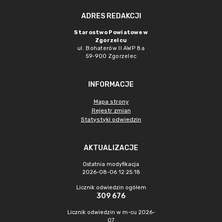
ADRES REDAKCJI
Starostwo Powiatowe w
Zgorzelcu
ul. Bohaterów II AWP 8a
59-900 Zgorzelec
INFORMACJE
Mapa strony
Rejestr zmian
Statystyki odwiedzin
AKTUALIZACJE
Ostatnia modyfikacja
2026-08-06 12:25:18
Licznik odwiedzin ogółem
309 676
Licznik odwiedzin w m-cu 2026-
07