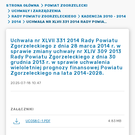
STRONA GŁÓWNA
POWIAT ZGORZELECKI
UCHWAŁY I ZARZĄDZENIA
RADY POWIATU ZGORZELECKIEGO
KADENCJA 2010 - 2014
UCHWAŁA NR XLVII 331 2014 RADY POWIATU ZGORZELECKIEGO Z DNIA 28 MARCA 2014 R. W SPRAWIE ZMIANY UCHWAŁY NR XLIV 309 2013 RADY POWIATU ZGORZELECKIEGO Z DNIA 30 GRUDNIA 2013 R. W SPRAWIE UCHWALENIA WIELOLETNIEJ PROGNOZY FINANSOWEJ POWIATU ZGORZELECKIEGO NA LATA 2014-2028.
2014
Uchwała nr XLVII 331 2014 Rady Powiatu
Zgorzeleckiego z dnia 28 marca 2014 r. w
sprawie zmiany uchwały nr XLIV 309 2013
Rady Powiatu Zgorzeleckiego z dnia 30
grudnia 2013 r. w sprawie uchwalenia
wieloletniej prognozy finansowej Powiatu
Zgorzeleckiego na lata 2014-2028.
2025-07-18 10:47
ZAŁĄCZNIKI
UC058C~1.PDF
4.83 MB