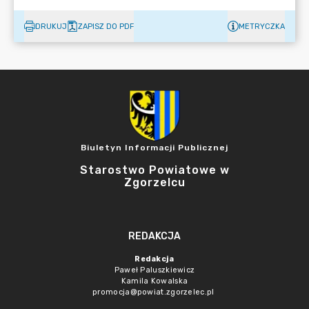
DRUKUJ
ZAPISZ DO PDF
METRYCZKA
Biuletyn Informacji Publicznej
Starostwo Powiatowe w
Zgorzelcu
REDAKCJA
Redakcja
Paweł Paluszkiewicz
Kamila Kowalska
promocja@powiat.zgorzelec.pl