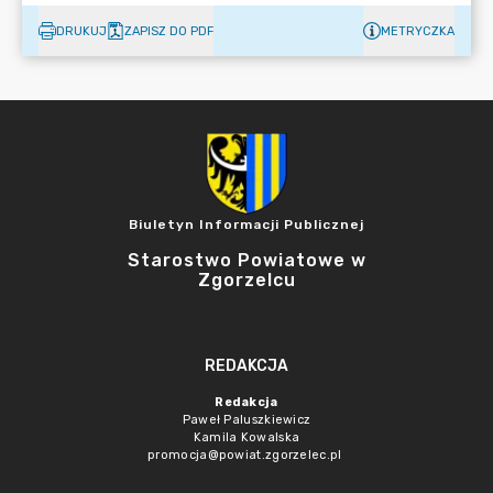
DRUKUJ
ZAPISZ DO PDF
METRYCZKA
Biuletyn Informacji Publicznej
Starostwo Powiatowe w
Zgorzelcu
REDAKCJA
Redakcja
Paweł Paluszkiewicz
Kamila Kowalska
promocja@powiat.zgorzelec.pl