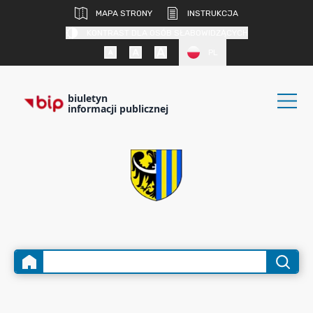
MAPA STRONY
INSTRUKCJA
KONTRAST DLA OSÓB SŁABOWIDZĄCYCH
PL
biuletyn
informacji publicznej