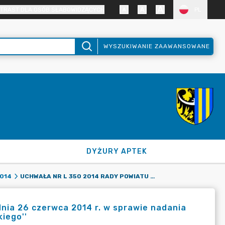
TRAST DLA OSÓB SŁABOWIDZĄCYCH
PL
WYSZUKIWANIE ZAAWANSOWANE
DYŻURY APTEK
UCHWAŁA NR L 350 2014 RADY POWIATU ZGORZELECKIEGO Z DNIA 26 CZERWCA 2014 R. W SPRAWIE NADANIA ODZNAKI HONOROWEJ - ,,ZASŁUŻONY DLA POWIATU ZGORZELECKIEGO''
014
nia 26 czerwca 2014 r. w sprawie nadania
iego''