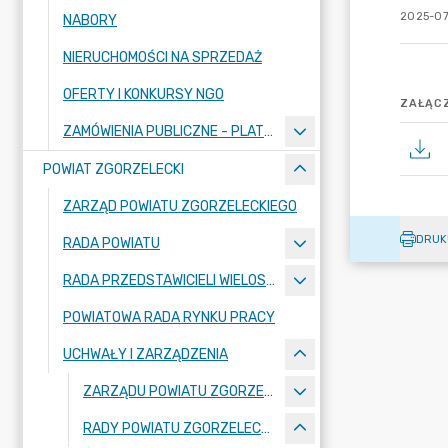
2025-07
NABORY
NIERUCHOMOŚCI NA SPRZEDAŻ
OFERTY I KONKURSY NGO
ZAŁĄCZ
ZAMÓWIENIA PUBLICZNE - PLATFORMA ZAKUPOWA
POWIAT ZGORZELECKI
ZARZĄD POWIATU ZGORZELECKIEGO
DRUK
RADA POWIATU
RADA PRZEDSTAWICIELI WIELOSPECJALISTYCZNEGO ZESPOŁU OPIEKI ZDROWOTNEJ "BOLESŁAWIEC-ZGORZELEC" SAMODZIELNEGO PUBLICZNEGO ZAKŁADU OPIEKI ZDROWOTNEJ
POWIATOWA RADA RYNKU PRACY
UCHWAŁY I ZARZĄDZENIA
ZARZĄDU POWIATU ZGORZELECKIEGO
RADY POWIATU ZGORZELECKIEGO