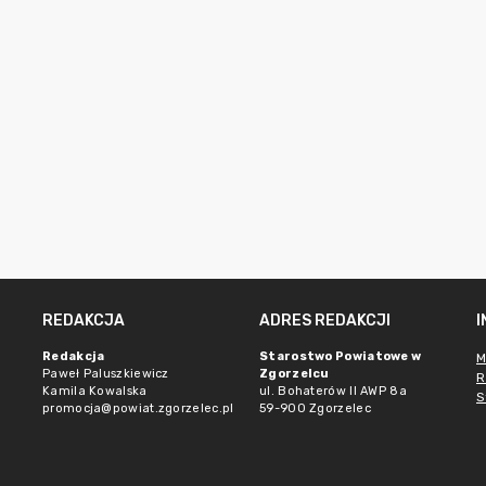
REDAKCJA
ADRES REDAKCJI
Redakcja
Starostwo Powiatowe w
M
Paweł Paluszkiewicz
Zgorzelcu
R
Kamila Kowalska
ul. Bohaterów II AWP 8a
S
promocja@powiat.zgorzelec.pl
59-900 Zgorzelec