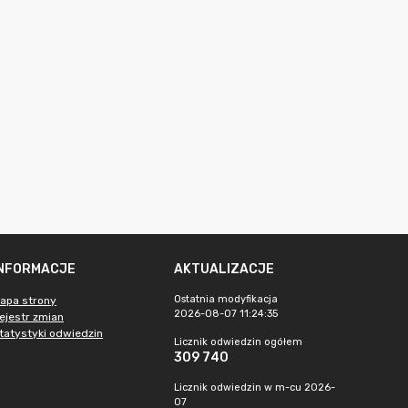
INFORMACJE
AKTUALIZACJE
Ostatnia modyfikacja
apa strony
2026-08-07 11:24:35
ejestr zmian
tatystyki odwiedzin
Licznik odwiedzin ogółem
309 740
Licznik odwiedzin w m-cu 2026-
07