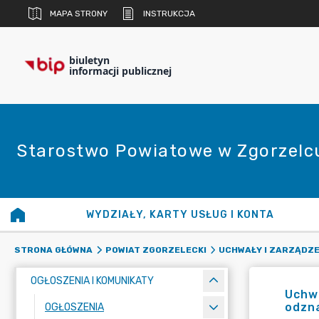
MAPA STRONY
INSTRUKCJA
biuletyn
informacji publicznej
Starostwo Powiatowe w Zgorzelc
WYDZIAŁY, KARTY USŁUG I KONTA
STRONA GŁÓWNA
POWIAT ZGORZELECKI
UCHWAŁY I ZARZĄDZE
OGŁOSZENIA I KOMUNIKATY
Uchwa
odzna
OGŁOSZENIA