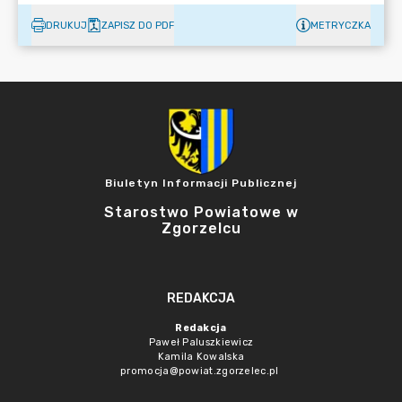
DRUKUJ
ZAPISZ DO PDF
METRYCZKA
Biuletyn Informacji Publicznej
Starostwo Powiatowe w
Zgorzelcu
REDAKCJA
Redakcja
Paweł Paluszkiewicz
Kamila Kowalska
promocja@powiat.zgorzelec.pl