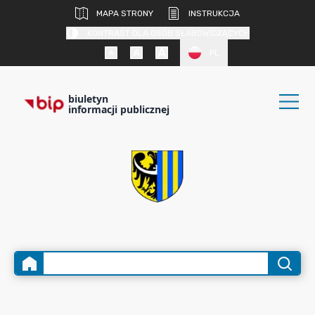
MAPA STRONY
INSTRUKCJA
KONTRAST DLA OSÓB SŁABOWIDZĄCYCH
PL
biuletyn
informacji publicznej