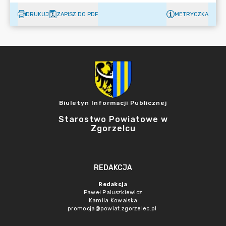
DRUKUJ
ZAPISZ DO PDF
METRYCZKA
Biuletyn Informacji Publicznej
Starostwo Powiatowe w
Zgorzelcu
REDAKCJA
Redakcja
Paweł Paluszkiewicz
Kamila Kowalska
promocja@powiat.zgorzelec.pl