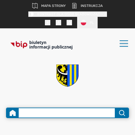
MAPA STRONY
INSTRUKCJA
KONTRAST DLA OSÓB SŁABOWIDZĄCYCH
PL
biuletyn
informacji publicznej