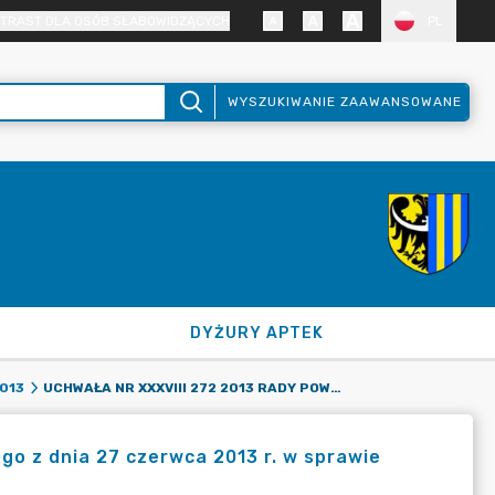
TRAST DLA OSÓB SŁABOWIDZĄCYCH
PL
WYSZUKIWANIE ZAAWANSOWANE
DYŻURY APTEK
UCHWAŁA NR XXXVIII 272 2013 RADY POWIATU ZGORZELECKIEGO Z DNIA 27 CZERWCA 2013 R. W SPRAWIE ZMIAN W BUDŻECIE POWIATU ZGORZELECKIEGO NA 2013 ROK
013
go z dnia 27 czerwca 2013 r. w sprawie