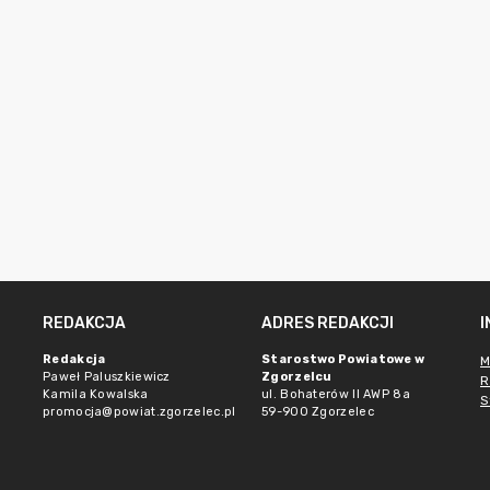
REDAKCJA
ADRES REDAKCJI
Redakcja
Starostwo Powiatowe w
M
Paweł Paluszkiewicz
Zgorzelcu
R
Kamila Kowalska
ul. Bohaterów II AWP 8a
S
promocja@powiat.zgorzelec.pl
59-900 Zgorzelec