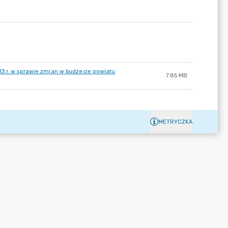
13 r. w sprawie zmian w budżecie powiatu
7.85 MB
METRYCZKA