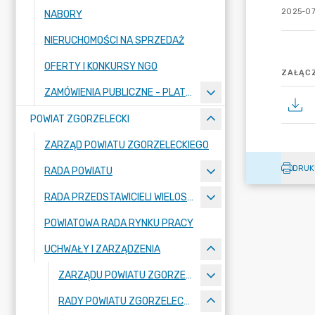
2025-07
NABORY
NIERUCHOMOŚCI NA SPRZEDAŻ
OFERTY I KONKURSY NGO
ZAŁĄCZ
ZAMÓWIENIA PUBLICZNE - PLATFORMA ZAKUPOWA
POWIAT ZGORZELECKI
ZARZĄD POWIATU ZGORZELECKIEGO
DRUK
RADA POWIATU
RADA PRZEDSTAWICIELI WIELOSPECJALISTYCZNEGO ZESPOŁU OPIEKI ZDROWOTNEJ "BOLESŁAWIEC-ZGORZELEC" SAMODZIELNEGO PUBLICZNEGO ZAKŁADU OPIEKI ZDROWOTNEJ
POWIATOWA RADA RYNKU PRACY
UCHWAŁY I ZARZĄDZENIA
ZARZĄDU POWIATU ZGORZELECKIEGO
RADY POWIATU ZGORZELECKIEGO