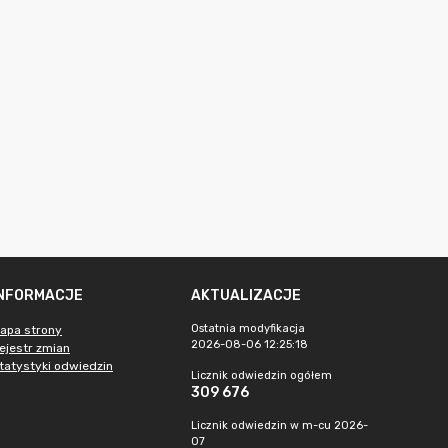
INFORMACJE
AKTUALIZACJE
Ostatnia modyfikacja
apa strony
2026-08-06 12:25:18
ejestr zmian
tatystyki odwiedzin
Licznik odwiedzin ogółem
309 676
Licznik odwiedzin w m-cu 2026-
07