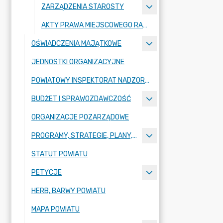
ZARZĄDZENIA STAROSTY
AKTY PRAWA MIEJSCOWEGO RADY POWIATU ZGORZELECKIEGO
OŚWIADCZENIA MAJĄTKOWE
JEDNOSTKI ORGANIZACYJNE
POWIATOWY INSPEKTORAT NADZORU BUDOWLANEGO
BUDŻET I SPRAWOZDAWCZOŚĆ
ORGANIZACJE POZARZĄDOWE
PROGRAMY, STRATEGIE, PLANY, RAPORTY
STATUT POWIATU
PETYCJE
HERB, BARWY POWIATU
MAPA POWIATU