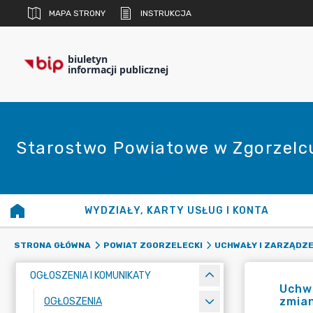
MAPA STRONY
INSTRUKCJA
biuletyn
informacji publicznej
Starostwo Powiatowe w Zgorzelc
WYDZIAŁY, KARTY USŁUG I KONTA
STRONA GŁÓWNA
POWIAT ZGORZELECKI
UCHWAŁY I ZARZĄDZE
OGŁOSZENIA I KOMUNIKATY
Uchwa
zmian
OGŁOSZENIA