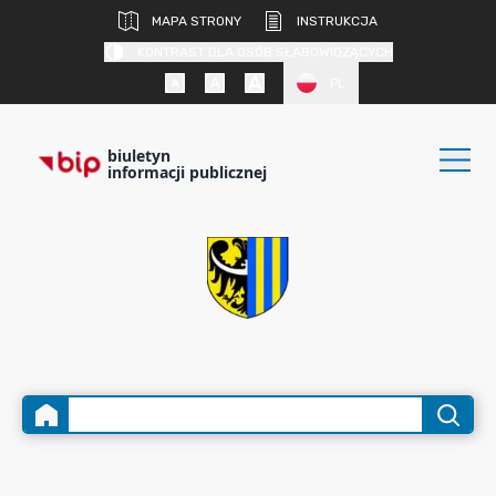
MAPA STRONY
INSTRUKCJA
KONTRAST DLA OSÓB SŁABOWIDZĄCYCH
PL
biuletyn
informacji publicznej