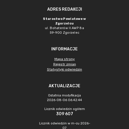
ADRES REDAKCJI
Starostwo Powiatowe w
Zgorzelcu
ul. Bohaterów II AWP 8a
59-900 Zgorzelec
INFORMACJE
Mapa strony
Rejestr zmian
Statystyki odwiedzin
AKTUALIZACJE
Ostatnia modyfikacja
2026-08-06 06:42:44
Licznik odwiedzin ogółem
309 607
Licznik odwiedzin w m-cu 2026-
07