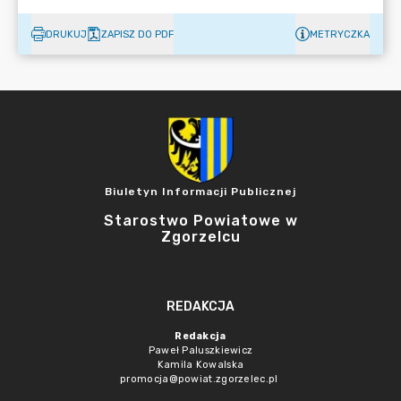
DRUKUJ
ZAPISZ DO PDF
METRYCZKA
Biuletyn Informacji Publicznej
Starostwo Powiatowe w
Zgorzelcu
REDAKCJA
Redakcja
Paweł Paluszkiewicz
Kamila Kowalska
promocja@powiat.zgorzelec.pl