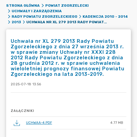
STRONA GŁÓWNA
POWIAT ZGORZELECKI
UCHWAŁY I ZARZĄDZENIA
RADY POWIATU ZGORZELECKIEGO
KADENCJA 2010 - 2014
UCHWAŁA NR XL 279 2013 RADY POWIATU ZGORZELECKIEGO Z DNIA 27 WRZEŚNIA 2013 R. W SPRAWIE ZMIANY UCHWAŁY NR XXXI 228 2012 RADY POWIATU ZGORZELECKIEGO Z DNIA 28 GRUDNIA 2012 R. W SPRAWIE UCHWALENIA WIELOLETNIEJ PROGNOZY FINANSOWEJ POWIATU ZGORZELECKIEGO NA LATA 2013-2019.
2013
Uchwała nr XL 279 2013 Rady Powiatu
Zgorzeleckiego z dnia 27 września 2013 r.
w sprawie zmiany Uchwały nr XXXI 228
2012 Rady Powiatu Zgorzeleckiego z dnia
28 grudnia 2012 r. w sprawie uchwalenia
wieloletniej prognozy finansowej Powiatu
Zgorzeleckiego na lata 2013-2019.
2025-07-18 13:56
ZAŁĄCZNIKI
UCHWAA~4.PDF
4.77 MB