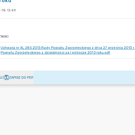
roku
-18 13:49
NIKI
Uchwała nr XL 285 2013 Rady Powiatu Zgorzeleckiego z dnia 27 września 2013 r.
Powiatu Zgorzeleckiego z działalności za I półrocze 2013 roku.pdf
UJ
ZAPISZ DO PDF