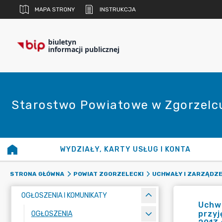
MAPA STRONY
INSTRUKCJA
biuletyn
informacji publicznej
Starostwo Powiatowe w Zgorzelc
WYDZIAŁY, KARTY USŁUG I KONTA
STRONA GŁÓWNA
POWIAT ZGORZELECKI
UCHWAŁY I ZARZĄDZE
OGŁOSZENIA I KOMUNIKATY
Uchwa
przyj
OGŁOSZENIA