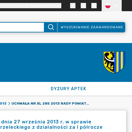
TRAST DLA OSÓB SŁABOWIDZĄCYCH
PL
WYSZUKIWANIE ZAAWANSOWANE
DYŻURY APTEK
UCHWAŁA NR XL 285 2013 RADY POWIATU ZGORZELECKIEGO Z DNIA 27 WRZEŚNIA 2013 R. W SPRAWIE PRZYJĘCIA SPRAWOZDAŃ KOMISJI STAŁYCH RADY POWIATU ZGORZELECKIEGO Z DZIAŁALNOŚCI ZA I PÓŁROCZE 2013 ROKU
013
dnia 27 września 2013 r. w sprawie
zeleckiego z działalności za I półrocze