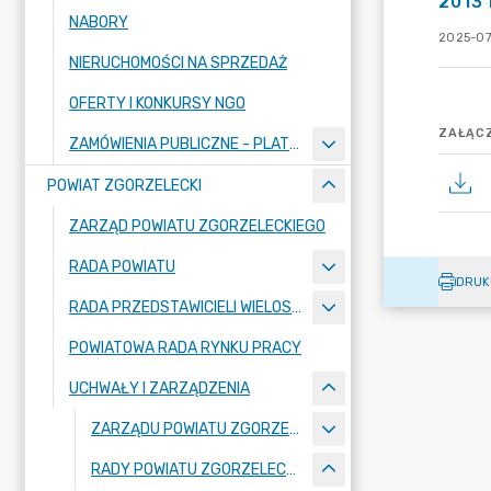
2013 
NABORY
2025-07
NIERUCHOMOŚCI NA SPRZEDAŻ
OFERTY I KONKURSY NGO
ZAŁĄCZ
ZAMÓWIENIA PUBLICZNE - PLATFORMA ZAKUPOWA
POWIAT ZGORZELECKI
ZARZĄD POWIATU ZGORZELECKIEGO
RADA POWIATU
DRUK
RADA PRZEDSTAWICIELI WIELOSPECJALISTYCZNEGO ZESPOŁU OPIEKI ZDROWOTNEJ "BOLESŁAWIEC-ZGORZELEC" SAMODZIELNEGO PUBLICZNEGO ZAKŁADU OPIEKI ZDROWOTNEJ
POWIATOWA RADA RYNKU PRACY
UCHWAŁY I ZARZĄDZENIA
ZARZĄDU POWIATU ZGORZELECKIEGO
RADY POWIATU ZGORZELECKIEGO