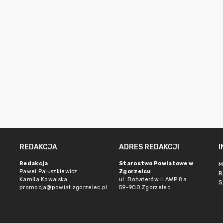
REDAKCJA
ADRES REDAKCJI
Redakcja
Starostwo Powiatowe w
M
Paweł Paluszkiewicz
Zgorzelcu
R
Kamila Kowalska
ul. Bohaterów II AWP 8a
S
promocja@powiat.zgorzelec.pl
59-900 Zgorzelec