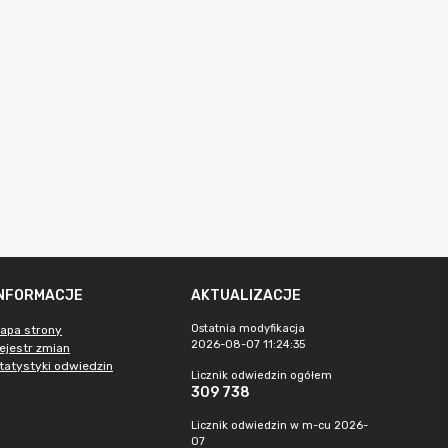
INFORMACJE
AKTUALIZACJE
Ostatnia modyfikacja
apa strony
2026-08-07 11:24:35
ejestr zmian
tatystyki odwiedzin
Licznik odwiedzin ogółem
309 738
Licznik odwiedzin w m-cu 2026-
07