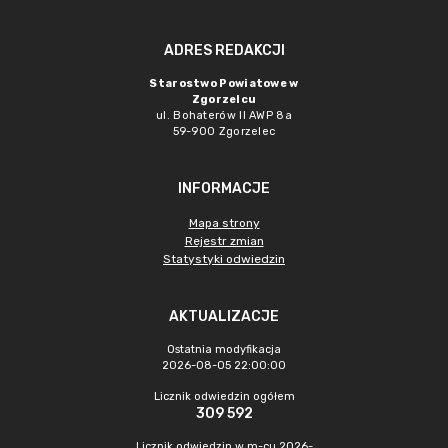
ADRES REDAKCJI
Starostwo Powiatowe w
Zgorzelcu
ul. Bohaterów II AWP 8a
59-900 Zgorzelec
INFORMACJE
Mapa strony
Rejestr zmian
Statystyki odwiedzin
AKTUALIZACJE
Ostatnia modyfikacja
2026-08-05 22:00:00
Licznik odwiedzin ogółem
309 592
Licznik odwiedzin w m-cu 2026-