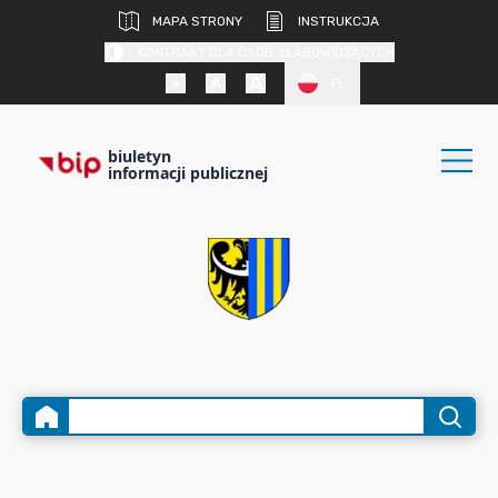
MAPA STRONY
INSTRUKCJA
KONTRAST DLA OSÓB SŁABOWIDZĄCYCH
PL
biuletyn
informacji publicznej