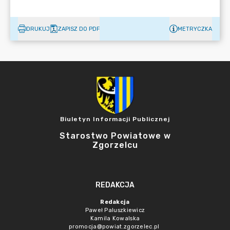
DRUKUJ
ZAPISZ DO PDF
METRYCZKA
Biuletyn Informacji Publicznej
Starostwo Powiatowe w
Zgorzelcu
REDAKCJA
Redakcja
Paweł Paluszkiewicz
Kamila Kowalska
promocja@powiat.zgorzelec.pl