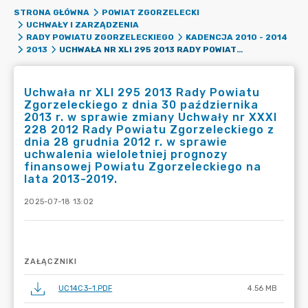
STRONA GŁÓWNA
POWIAT ZGORZELECKI
UCHWAŁY I ZARZĄDZENIA
RADY POWIATU ZGORZELECKIEGO
KADENCJA 2010 - 2014
UCHWAŁA NR XLI 295 2013 RADY POWIATU ZGORZELECKIEGO Z DNIA 30 PAŹDZIERNIKA 2013 R. W SPRAWIE ZMIANY UCHWAŁY NR XXXI 228 2012 RADY POWIATU ZGORZELECKIEGO Z DNIA 28 GRUDNIA 2012 R. W SPRAWIE UCHWALENIA WIELOLETNIEJ PROGNOZY FINANSOWEJ POWIATU ZGORZELECKIEGO NA LATA 2013-2019.
2013
Uchwała nr XLI 295 2013 Rady Powiatu
Zgorzeleckiego z dnia 30 października
2013 r. w sprawie zmiany Uchwały nr XXXI
228 2012 Rady Powiatu Zgorzeleckiego z
dnia 28 grudnia 2012 r. w sprawie
uchwalenia wieloletniej prognozy
finansowej Powiatu Zgorzeleckiego na
lata 2013-2019.
2025-07-18 13:02
ZAŁĄCZNIKI
UC14C3~1.PDF
4.56 MB