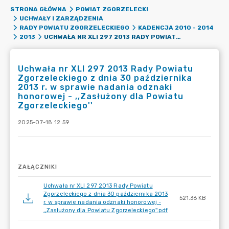
STRONA GŁÓWNA
POWIAT ZGORZELECKI
UCHWAŁY I ZARZĄDZENIA
RADY POWIATU ZGORZELECKIEGO
KADENCJA 2010 - 2014
UCHWAŁA NR XLI 297 2013 RADY POWIATU ZGORZELECKIEGO Z DNIA 30 PAŹDZIERNIKA 2013 R. W SPRAWIE NADANIA ODZNAKI HONOROWEJ - ,,ZASŁUŻONY DLA POWIATU ZGORZELECKIEGO''
2013
Uchwała nr XLI 297 2013 Rady Powiatu
Zgorzeleckiego z dnia 30 października
2013 r. w sprawie nadania odznaki
honorowej - ,,Zasłużony dla Powiatu
Zgorzeleckiego''
2025-07-18 12:59
ZAŁĄCZNIKI
Uchwała nr XLI 297 2013 Rady Powiatu
Zgorzeleckiego z dnia 30 października 2013
521.36 KB
r. w sprawie nadania odznaki honorowej -
,,Zasłużony dla Powiatu Zgorzeleckiego''.pdf