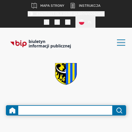
MAPA STRONY
INSTRUKCJA
KONTRAST DLA OSÓB SŁABOWIDZĄCYCH
PL
biuletyn
informacji publicznej