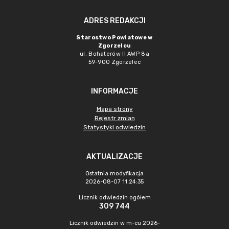
ADRES REDAKCJI
Starostwo Powiatowe w
Zgorzelcu
ul. Bohaterów II AWP 8a
59-900 Zgorzelec
INFORMACJE
Mapa strony
Rejestr zmian
Statystyki odwiedzin
AKTUALIZACJE
Ostatnia modyfikacja
2026-08-07 11:24:35
Licznik odwiedzin ogółem
309 744
Licznik odwiedzin w m-cu 2026-