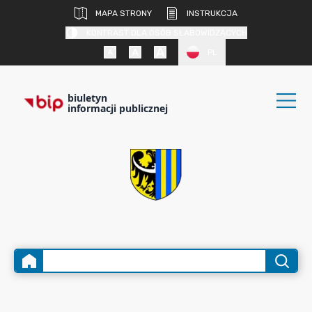
MAPA STRONY
INSTRUKCJA
KONTRAST DLA OSÓB SŁABOWIDZĄCYCH
PL
biuletyn
informacji publicznej