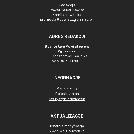
Redakcja
Paweł Paluszkiewicz
Kamila Kowalska
promocja@powiat.zgorzelec.pl
ADRES REDAKCJI
Starostwo Powiatowe w
Zgorzelcu
ul. Bohaterów II AWP 8a
59-900 Zgorzelec
INFORMACJE
Mapa strony
Rejestr zmian
Statystyki odwiedzin
AKTUALIZACJE
Ostatnia modyfikacja
2026-08-06 12:25:18