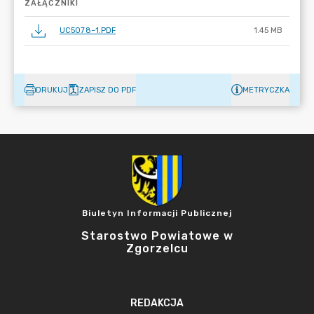
ZAŁĄCZNIKI
UC5078~1.PDF
1.45 MB
DRUKUJ
ZAPISZ DO PDF
METRYCZKA
Biuletyn Informacji Publicznej
Starostwo Powiatowe w
Zgorzelcu
REDAKCJA