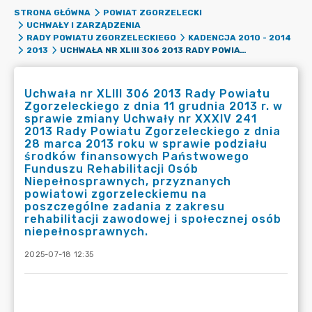
STRONA GŁÓWNA
POWIAT ZGORZELECKI
UCHWAŁY I ZARZĄDZENIA
RADY POWIATU ZGORZELECKIEGO
KADENCJA 2010 - 2014
UCHWAŁA NR XLIII 306 2013 RADY POWIATU ZGORZELECKIEGO Z DNIA 11 GRUDNIA 2013 R. W SPRAWIE ZMIANY UCHWAŁY NR XXXIV 241 2013 RADY POWIATU ZGORZELECKIEGO Z DNIA 28 MARCA 2013 ROKU W SPRAWIE PODZIAŁU ŚRODKÓW FINANSOWYCH PAŃSTWOWEGO FUNDUSZU REHABILITACJI OSÓB NIEPEŁNOSPRAWNYCH, PRZYZNANYCH POWIATOWI ZGORZELECKIEMU NA POSZCZEGÓLNE ZADANIA Z ZAKRESU REHABILITACJI ZAWODOWEJ I SPOŁECZNEJ OSÓB NIEPEŁNOSPRAWNYCH.
2013
Uchwała nr XLIII 306 2013 Rady Powiatu
Zgorzeleckiego z dnia 11 grudnia 2013 r. w
sprawie zmiany Uchwały nr XXXIV 241
2013 Rady Powiatu Zgorzeleckiego z dnia
28 marca 2013 roku w sprawie podziału
środków finansowych Państwowego
Funduszu Rehabilitacji Osób
Niepełnosprawnych, przyznanych
powiatowi zgorzeleckiemu na
poszczególne zadania z zakresu
rehabilitacji zawodowej i społecznej osób
niepełnosprawnych.
2025-07-18 12:35