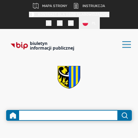
MAPA STRONY
INSTRUKCJA
KONTRAST DLA OSÓB SŁABOWIDZĄCYCH
PL
biuletyn
informacji publicznej