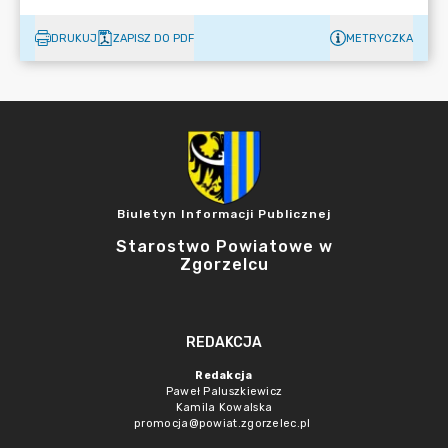
DRUKUJ
ZAPISZ DO PDF
METRYCZKA
Biuletyn Informacji Publicznej
Starostwo Powiatowe w
Zgorzelcu
REDAKCJA
Redakcja
Paweł Paluszkiewicz
Kamila Kowalska
promocja@powiat.zgorzelec.pl