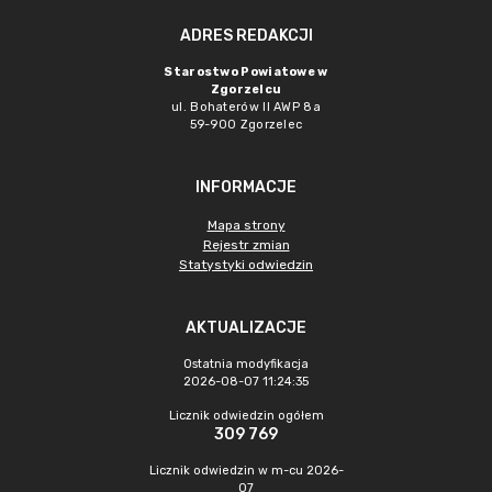
ADRES REDAKCJI
Starostwo Powiatowe w
Zgorzelcu
ul. Bohaterów II AWP 8a
59-900 Zgorzelec
INFORMACJE
Mapa strony
Rejestr zmian
Statystyki odwiedzin
AKTUALIZACJE
Ostatnia modyfikacja
2026-08-07 11:24:35
Licznik odwiedzin ogółem
309 769
Licznik odwiedzin w m-cu 2026-
07