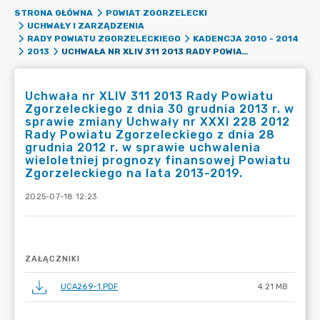
STRONA GŁÓWNA
POWIAT ZGORZELECKI
UCHWAŁY I ZARZĄDZENIA
RADY POWIATU ZGORZELECKIEGO
KADENCJA 2010 - 2014
UCHWAŁA NR XLIV 311 2013 RADY POWIATU ZGORZELECKIEGO Z DNIA 30 GRUDNIA 2013 R. W SPRAWIE ZMIANY UCHWAŁY NR XXXI 228 2012 RADY POWIATU ZGORZELECKIEGO Z DNIA 28 GRUDNIA 2012 R. W SPRAWIE UCHWALENIA WIELOLETNIEJ PROGNOZY FINANSOWEJ POWIATU ZGORZELECKIEGO NA LATA 2013-2019.
2013
Uchwała nr XLIV 311 2013 Rady Powiatu
Zgorzeleckiego z dnia 30 grudnia 2013 r. w
sprawie zmiany Uchwały nr XXXI 228 2012
Rady Powiatu Zgorzeleckiego z dnia 28
grudnia 2012 r. w sprawie uchwalenia
wieloletniej prognozy finansowej Powiatu
Zgorzeleckiego na lata 2013-2019.
2025-07-18 12:23
ZAŁĄCZNIKI
UCA269~1.PDF
4.21 MB