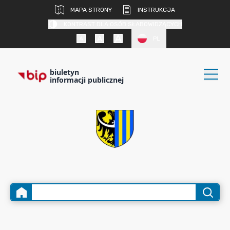
MAPA STRONY
INSTRUKCJA
KONTRAST DLA OSÓB SŁABOWIDZĄCYCH
PL
biuletyn
informacji publicznej