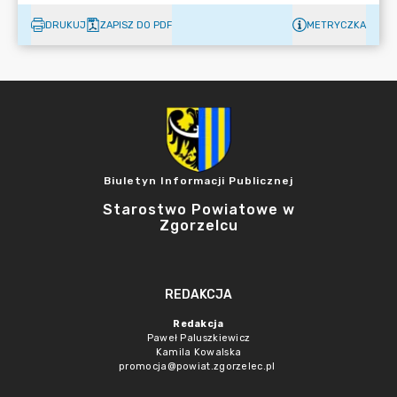
DRUKUJ
ZAPISZ DO PDF
METRYCZKA
Biuletyn Informacji Publicznej
Starostwo Powiatowe w
Zgorzelcu
REDAKCJA
Redakcja
Paweł Paluszkiewicz
Kamila Kowalska
promocja@powiat.zgorzelec.pl