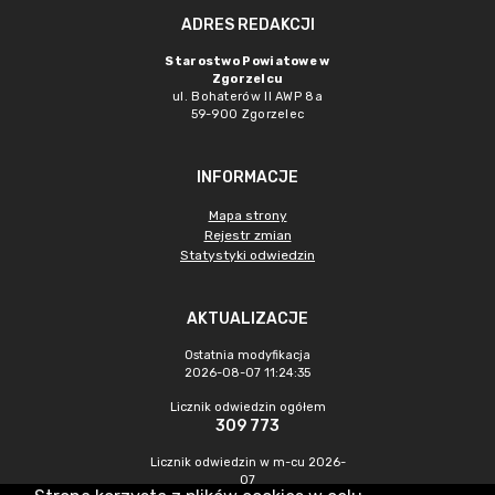
ADRES REDAKCJI
Starostwo Powiatowe w
Zgorzelcu
ul. Bohaterów II AWP 8a
59-900 Zgorzelec
INFORMACJE
Mapa strony
Rejestr zmian
Statystyki odwiedzin
AKTUALIZACJE
Ostatnia modyfikacja
2026-08-07 11:24:35
Licznik odwiedzin ogółem
309 773
Licznik odwiedzin w m-cu 2026-
07