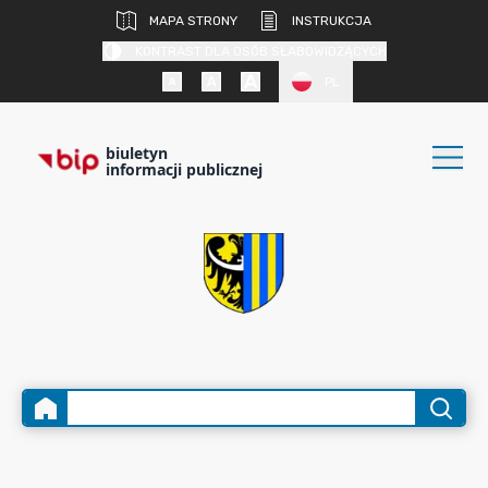
MAPA STRONY
INSTRUKCJA
KONTRAST DLA OSÓB SŁABOWIDZĄCYCH
PL
biuletyn
informacji publicznej