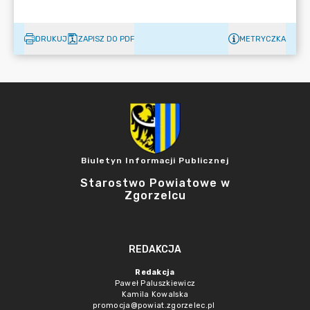
DRUKUJ
ZAPISZ DO PDF
METRYCZKA
Biuletyn Informacji Publicznej
Starostwo Powiatowe w
Zgorzelcu
REDAKCJA
Redakcja
Paweł Paluszkiewicz
Kamila Kowalska
promocja@powiat.zgorzelec.pl