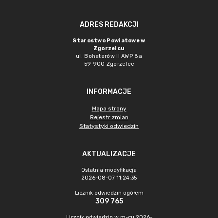
ADRES REDAKCJI
Starostwo Powiatowe w
Zgorzelcu
ul. Bohaterów II AWP 8a
59-900 Zgorzelec
INFORMACJE
Mapa strony
Rejestr zmian
Statystyki odwiedzin
AKTUALIZACJE
Ostatnia modyfikacja
2026-08-07 11:24:35
Licznik odwiedzin ogółem
309 765
Licznik odwiedzin w m-cu 2026-