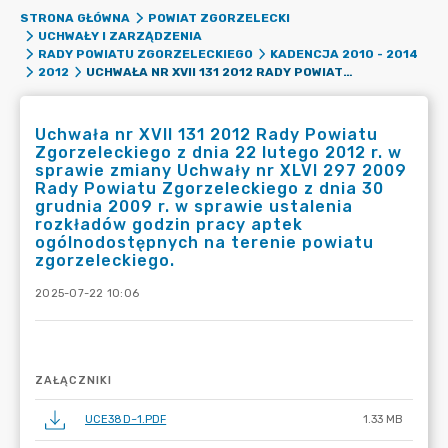
STRONA GŁÓWNA
POWIAT ZGORZELECKI
UCHWAŁY I ZARZĄDZENIA
RADY POWIATU ZGORZELECKIEGO
KADENCJA 2010 - 2014
UCHWAŁA NR XVII 131 2012 RADY POWIATU ZGORZELECKIEGO Z DNIA 22 LUTEGO 2012 R. W SPRAWIE ZMIANY UCHWAŁY NR XLVI 297 2009 RADY POWIATU ZGORZELECKIEGO Z DNIA 30 GRUDNIA 2009 R. W SPRAWIE USTALENIA ROZKŁADÓW GODZIN PRACY APTEK OGÓLNODOSTĘPNYCH NA TERENIE POWIATU ZGORZELECKIEGO.
2012
Uchwała nr XVII 131 2012 Rady Powiatu
Zgorzeleckiego z dnia 22 lutego 2012 r. w
sprawie zmiany Uchwały nr XLVI 297 2009
Rady Powiatu Zgorzeleckiego z dnia 30
grudnia 2009 r. w sprawie ustalenia
rozkładów godzin pracy aptek
ogólnodostępnych na terenie powiatu
zgorzeleckiego.
2025-07-22 10:06
ZAŁĄCZNIKI
UCE38D~1.PDF
1.33 MB