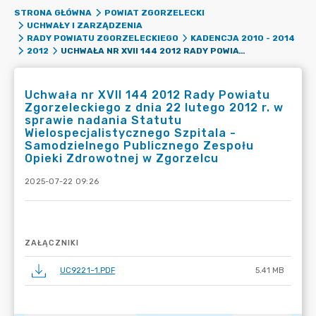
STRONA GŁÓWNA
POWIAT ZGORZELECKI
UCHWAŁY I ZARZĄDZENIA
RADY POWIATU ZGORZELECKIEGO
KADENCJA 2010 - 2014
UCHWAŁA NR XVII 144 2012 RADY POWIATU ZGORZELECKIEGO Z DNIA 22 LUTEGO 2012 R. W SPRAWIE NADANIA STATUTU WIELOSPECJALISTYCZNEGO SZPITALA - SAMODZIELNEGO PUBLICZNEGO ZESPOŁU OPIEKI ZDROWOTNEJ W ZGORZELCU
2012
Uchwała nr XVII 144 2012 Rady Powiatu
Zgorzeleckiego z dnia 22 lutego 2012 r. w
sprawie nadania Statutu
Wielospecjalistycznego Szpitala -
Samodzielnego Publicznego Zespołu
Opieki Zdrowotnej w Zgorzelcu
2025-07-22 09:26
ZAŁĄCZNIKI
UC9221~1.PDF
5.41 MB