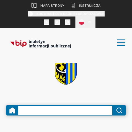
MAPA STRONY
INSTRUKCJA
KONTRAST DLA OSÓB SŁABOWIDZĄCYCH
PL
biuletyn
informacji publicznej