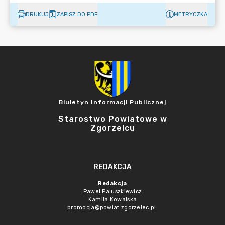
DRUKUJ
ZAPISZ DO PDF
METRYCZKA
Biuletyn Informacji Publicznej
Starostwo Powiatowe w
Zgorzelcu
REDAKCJA
Redakcja
Paweł Paluszkiewicz
Kamila Kowalska
promocja@powiat.zgorzelec.pl