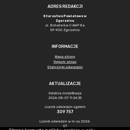
ADRES REDAKCJI
Starostwo Powiatowe w
Zgorzelcu
ul. Bohaterów II AWP 8a
59-900 Zgorzelec
INFORMACJE
Mapa strony
Rejestr zmian
Statystyki odwiedzin
AKTUALIZACJE
Ostatnia modyfikacja
2026-08-07 11:24:35
Licznik odwiedzin ogółem
309 757
Licznik odwiedzin w m-cu 2026-
07