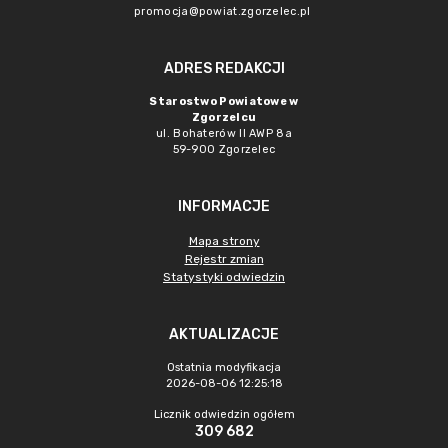
promocja@powiat.zgorzelec.pl
ADRES REDAKCJI
Starostwo Powiatowe w
Zgorzelcu
ul. Bohaterów II AWP 8a
59-900 Zgorzelec
INFORMACJE
Mapa strony
Rejestr zmian
Statystyki odwiedzin
AKTUALIZACJE
Ostatnia modyfikacja
2026-08-06 12:25:18
Licznik odwiedzin ogółem
309 682