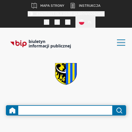
MAPA STRONY
INSTRUKCJA
KONTRAST DLA OSÓB SŁABOWIDZĄCYCH
PL
biuletyn
informacji publicznej