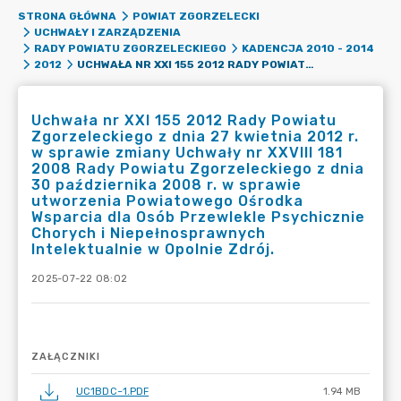
STRONA GŁÓWNA
POWIAT ZGORZELECKI
UCHWAŁY I ZARZĄDZENIA
RADY POWIATU ZGORZELECKIEGO
KADENCJA 2010 - 2014
UCHWAŁA NR XXI 155 2012 RADY POWIATU ZGORZELECKIEGO Z DNIA 27 KWIETNIA 2012 R. W SPRAWIE ZMIANY UCHWAŁY NR XXVIII 181 2008 RADY POWIATU ZGORZELECKIEGO Z DNIA 30 PAŹDZIERNIKA 2008 R. W SPRAWIE UTWORZENIA POWIATOWEGO OŚRODKA WSPARCIA DLA OSÓB PRZEWLEKLE PSYCHICZNIE CHORYCH I NIEPEŁNOSPRAWNYCH INTELEKTUALNIE W OPOLNIE ZDRÓJ.
2012
Uchwała nr XXI 155 2012 Rady Powiatu
Zgorzeleckiego z dnia 27 kwietnia 2012 r.
w sprawie zmiany Uchwały nr XXVIII 181
2008 Rady Powiatu Zgorzeleckiego z dnia
30 października 2008 r. w sprawie
utworzenia Powiatowego Ośrodka
Wsparcia dla Osób Przewlekle Psychicznie
Chorych i Niepełnosprawnych
Intelektualnie w Opolnie Zdrój.
2025-07-22 08:02
ZAŁĄCZNIKI
UC1BDC~1.PDF
1.94 MB