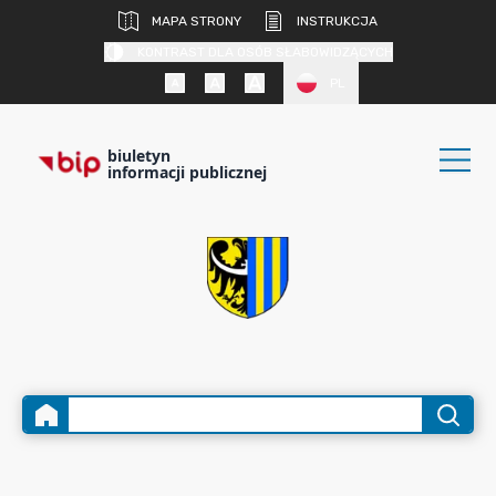
MAPA STRONY
INSTRUKCJA
KONTRAST DLA OSÓB SŁABOWIDZĄCYCH
PL
biuletyn
informacji publicznej