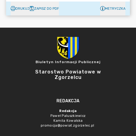
DRUKUJ
ZAPISZ DO PDF
METRYCZKA
Biuletyn Informacji Publicznej
Starostwo Powiatowe w
Zgorzelcu
REDAKCJA
Redakcja
Paweł Paluszkiewicz
Kamila Kowalska
promocja@powiat.zgorzelec.pl