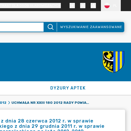
TRAST DLA OSÓB SŁABOWIDZĄCYCH
PL
WYSZUKIWANIE ZAAWANSOWANE
DYŻURY APTEK
UCHWAŁA NR XXIII 180 2012 RADY POWIATU ZGORZELECKIEGO Z DNIA 28 CZERWCA 2012 R. W SPRAWIE ZMIANY UCHWAŁY NR XV 122 2011 RADY POWIATU ZGORZELECKIEGO Z DNIA 29 GRUDNIA 2011 R. W SPRAWIE UCHWALENIA WIELOLETNIEJ PROGNOZY FINANSOWEJ POWIATU ZGORZELECKIEGO NA LATA 2012-2019.
012
z dnia 28 czerwca 2012 r. w sprawie
ego z dnia 29 grudnia 2011 r. w sprawie