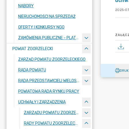
uchwa
NABORY
2025-07
NIERUCHOMOŚCI NA SPRZEDAŻ
OFERTY I KONKURSY NGO
ZAŁĄCZ
ZAMÓWIENIA PUBLICZNE - PLATFORMA ZAKUPOWA
POWIAT ZGORZELECKI
ZARZĄD POWIATU ZGORZELECKIEGO
RADA POWIATU
DRUK
RADA PRZEDSTAWICIELI WIELOSPECJALISTYCZNEGO ZESPOŁU OPIEKI ZDROWOTNEJ "BOLESŁAWIEC-ZGORZELEC" SAMODZIELNEGO PUBLICZNEGO ZAKŁADU OPIEKI ZDROWOTNEJ
POWIATOWA RADA RYNKU PRACY
UCHWAŁY I ZARZĄDZENIA
ZARZĄDU POWIATU ZGORZELECKIEGO
RADY POWIATU ZGORZELECKIEGO