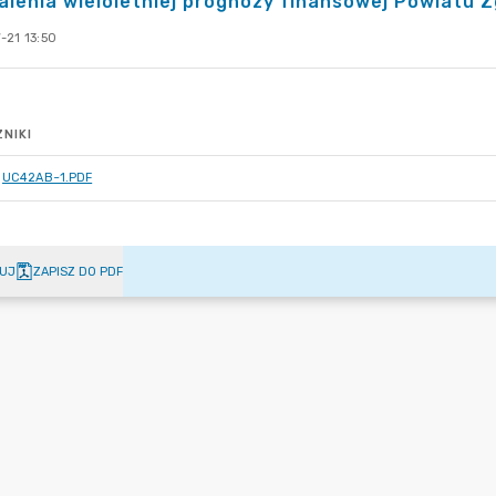
lenia wieloletniej prognozy finansowej Powiatu Z
-21 13:50
NIKI
UC42AB~1.PDF
UJ
ZAPISZ DO PDF