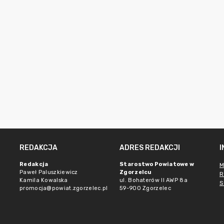
REDAKCJA
ADRES REDAKCJI
Redakcja
Starostwo Powiatowe w
M
Paweł Paluszkiewicz
Zgorzelcu
R
Kamila Kowalska
ul. Bohaterów II AWP 8a
S
promocja@powiat.zgorzelec.pl
59-900 Zgorzelec