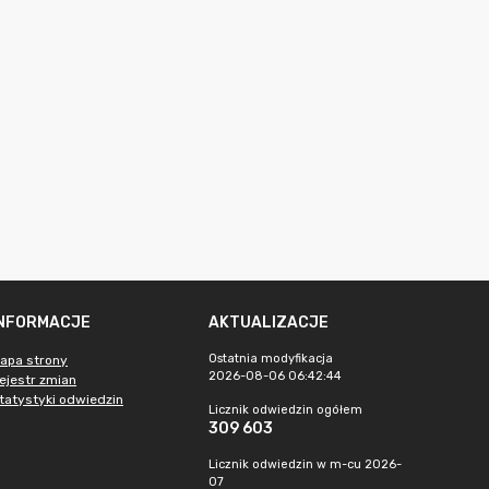
INFORMACJE
AKTUALIZACJE
Ostatnia modyfikacja
apa strony
2026-08-06 06:42:44
ejestr zmian
tatystyki odwiedzin
Licznik odwiedzin ogółem
309 603
Licznik odwiedzin w m-cu 2026-
07