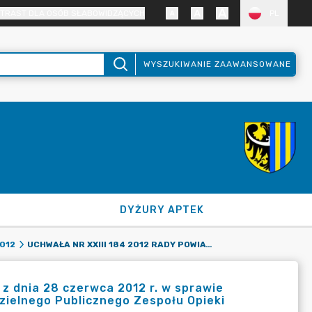
TRAST DLA OSÓB SŁABOWIDZĄCYCH
PL
WYSZUKIWANIE ZAAWANSOWANE
DYŻURY APTEK
UCHWAŁA NR XXIII 184 2012 RADY POWIATU ZGORZELECKIEGO Z DNIA 28 CZERWCA 2012 R. W SPRAWIE ZMIANY STATUTU WIELOSPECJALISTYCZNEGO SZPITALA SAMODZIELNEGO PUBLICZNEGO ZESPOŁU OPIEKI ZDROWOTNEJ W ZGORZELCU
012
z dnia 28 czerwca 2012 r. w sprawie
zielnego Publicznego Zespołu Opieki