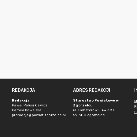
REDAKCJA
ADRES REDAKCJI
Redakcja
Starostwo Powiatowe w
M
Paweł Paluszkiewicz
Zgorzelcu
R
Kamila Kowalska
ul. Bohaterów II AWP 8a
S
promocja@powiat.zgorzelec.pl
59-900 Zgorzelec