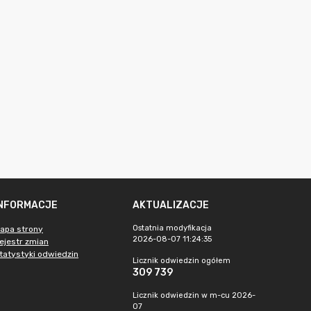
INFORMACJE
AKTUALIZACJE
Ostatnia modyfikacja
apa strony
2026-08-07 11:24:35
ejestr zmian
tatystyki odwiedzin
Licznik odwiedzin ogółem
309 739
Licznik odwiedzin w m-cu 2026-
07