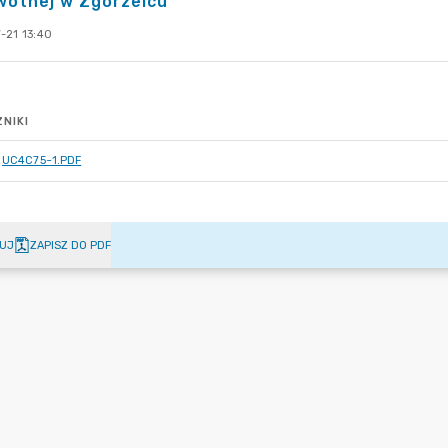
wotnej w Zgorzelcu
-21 13:40
NIKI
UC4C75~1.PDF
UJ
ZAPISZ DO PDF