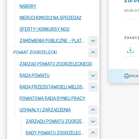
Zdro
NABORY
2025-07
NIERUCHOMOŚCI NA SPRZEDAŻ
OFERTY I KONKURSY NGO
ZAŁĄCZ
ZAMÓWIENIA PUBLICZNE - PLATFORMA ZAKUPOWA
POWIAT ZGORZELECKI
ZARZĄD POWIATU ZGORZELECKIEGO
RADA POWIATU
DRUK
RADA PRZEDSTAWICIELI WIELOSPECJALISTYCZNEGO ZESPOŁU OPIEKI ZDROWOTNEJ "BOLESŁAWIEC-ZGORZELEC" SAMODZIELNEGO PUBLICZNEGO ZAKŁADU OPIEKI ZDROWOTNEJ
POWIATOWA RADA RYNKU PRACY
UCHWAŁY I ZARZĄDZENIA
ZARZĄDU POWIATU ZGORZELECKIEGO
RADY POWIATU ZGORZELECKIEGO