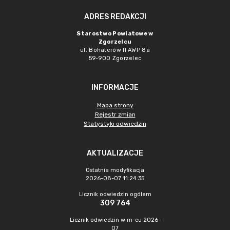
ADRES REDAKCJI
Starostwo Powiatowe w
Zgorzelcu
ul. Bohaterów II AWP 8a
59-900 Zgorzelec
INFORMACJE
Mapa strony
Rejestr zmian
Statystyki odwiedzin
AKTUALIZACJE
Ostatnia modyfikacja
2026-08-07 11:24:35
Licznik odwiedzin ogółem
309 764
Licznik odwiedzin w m-cu 2026-
07