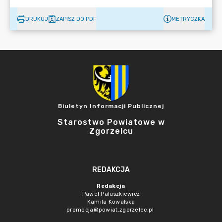
DRUKUJ
ZAPISZ DO PDF
METRYCZKA
Biuletyn Informacji Publicznej
Starostwo Powiatowe w
Zgorzelcu
REDAKCJA
Redakcja
Paweł Paluszkiewicz
Kamila Kowalska
promocja@powiat.zgorzelec.pl