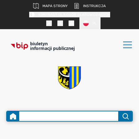
MAPA STRONY
INSTRUKCJA
KONTRAST DLA OSÓB SŁABOWIDZĄCYCH
PL
biuletyn
informacji publicznej