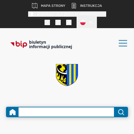
MAPA STRONY
INSTRUKCJA
KONTRAST DLA OSÓB SŁABOWIDZĄCYCH
PL
biuletyn
informacji publicznej