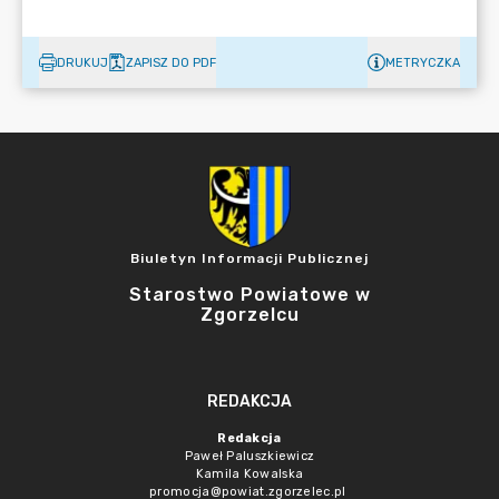
DRUKUJ
ZAPISZ DO PDF
METRYCZKA
Biuletyn Informacji Publicznej
Starostwo Powiatowe w
Zgorzelcu
REDAKCJA
Redakcja
Paweł Paluszkiewicz
Kamila Kowalska
promocja@powiat.zgorzelec.pl