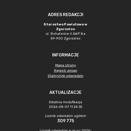
ADRES REDAKCJI
Starostwo Powiatowe w
Zgorzelcu
ul. Bohaterów II AWP 8a
59-900 Zgorzelec
INFORMACJE
Mapa strony
Rejestr zmian
Statystyki odwiedzin
AKTUALIZACJE
Ostatnia modyfikacja
2026-08-07 11:24:35
Licznik odwiedzin ogółem
309 775
Licznik odwiedzin w m-cu 2026-