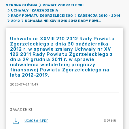
STRONA GŁÓWNA
POWIAT ZGORZELECKI
UCHWAŁY I ZARZĄDZENIA
RADY POWIATU ZGORZELECKIEGO
KADENCJA 2010 - 2014
UCHWAŁA NR XXVIII 210 2012 RADY POWIATU ZGORZELECKIEGO Z DNIA 30 PAŹDZIERNIKA 2012 R. W SPRAWIE ZMIANY UCHWAŁY NR XV 122 2011 RADY POWIATU ZGORZELECKIEGO Z DNIA 29 GRUDNIA 2011 R. W SPRAWIE UCHWALENIA WIELOLETNIEJ PROGNOZY FINANSOWEJ POWIATU ZGORZELECKIEGO NA LATA 2012-2019.
2012
Uchwała nr XXVIII 210 2012 Rady Powiatu
Zgorzeleckiego z dnia 30 października
2012 r. w sprawie zmiany Uchwały nr XV
122 2011 Rady Powiatu Zgorzeleckiego z
dnia 29 grudnia 2011 r. w sprawie
uchwalenia wieloletniej prognozy
finansowej Powiatu Zgorzeleckiego na
lata 2012-2019.
2025-07-21 11:49
ZAŁĄCZNIKI
UC6C86~1.PDF
3.97 MB