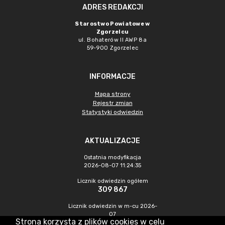
ADRES REDAKCJI
Starostwo Powiatowe w
Zgorzelcu
ul. Bohaterów II AWP 8a
59-900 Zgorzelec
INFORMACJE
Mapa strony
Rejestr zmian
Statystyki odwiedzin
AKTUALIZACJE
Ostatnia modyfikacja
2026-08-07 11:24:35
Licznik odwiedzin ogółem
309 867
Licznik odwiedzin w m-cu 2026-
07
Strona korzysta z plików cookies w celu
565