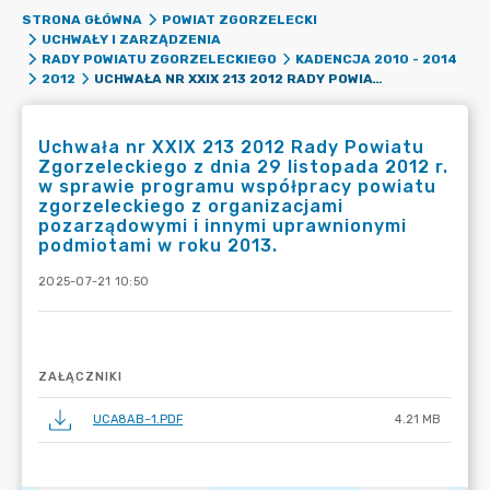
STRONA GŁÓWNA
POWIAT ZGORZELECKI
UCHWAŁY I ZARZĄDZENIA
RADY POWIATU ZGORZELECKIEGO
KADENCJA 2010 - 2014
UCHWAŁA NR XXIX 213 2012 RADY POWIATU ZGORZELECKIEGO Z DNIA 29 LISTOPADA 2012 R. W SPRAWIE PROGRAMU WSPÓŁPRACY POWIATU ZGORZELECKIEGO Z ORGANIZACJAMI POZARZĄDOWYMI I INNYMI UPRAWNIONYMI PODMIOTAMI W ROKU 2013.
2012
Uchwała nr XXIX 213 2012 Rady Powiatu
Zgorzeleckiego z dnia 29 listopada 2012 r.
w sprawie programu współpracy powiatu
zgorzeleckiego z organizacjami
pozarządowymi i innymi uprawnionymi
podmiotami w roku 2013.
2025-07-21 10:50
ZAŁĄCZNIKI
UCA8AB~1.PDF
4.21 MB