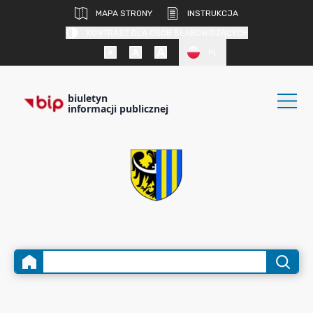
MAPA STRONY
INSTRUKCJA
KONTRAST DLA OSÓB SŁABOWIDZĄCYCH
PL
biuletyn
informacji publicznej