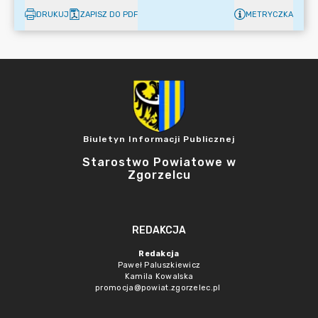
DRUKUJ
ZAPISZ DO PDF
METRYCZKA
Biuletyn Informacji Publicznej
Starostwo Powiatowe w
Zgorzelcu
REDAKCJA
Redakcja
Paweł Paluszkiewicz
Kamila Kowalska
promocja@powiat.zgorzelec.pl