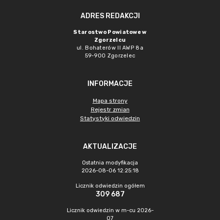
ADRES REDAKCJI
Starostwo Powiatowe w
Zgorzelcu
ul. Bohaterów II AWP 8a
59-900 Zgorzelec
INFORMACJE
Mapa strony
Rejestr zmian
Statystyki odwiedzin
AKTUALIZACJE
Ostatnia modyfikacja
2026-08-06 12:25:18
Licznik odwiedzin ogółem
309 687
Licznik odwiedzin w m-cu 2026-
07