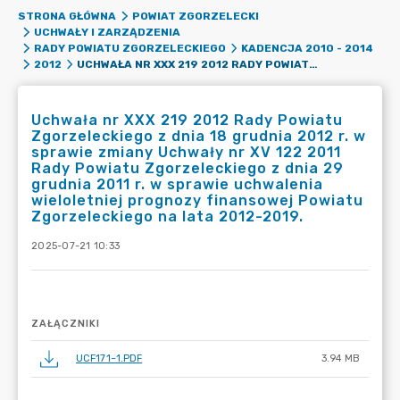
STRONA GŁÓWNA
POWIAT ZGORZELECKI
UCHWAŁY I ZARZĄDZENIA
RADY POWIATU ZGORZELECKIEGO
KADENCJA 2010 - 2014
UCHWAŁA NR XXX 219 2012 RADY POWIATU ZGORZELECKIEGO Z DNIA 18 GRUDNIA 2012 R. W SPRAWIE ZMIANY UCHWAŁY NR XV 122 2011 RADY POWIATU ZGORZELECKIEGO Z DNIA 29 GRUDNIA 2011 R. W SPRAWIE UCHWALENIA WIELOLETNIEJ PROGNOZY FINANSOWEJ POWIATU ZGORZELECKIEGO NA LATA 2012-2019.
2012
Uchwała nr XXX 219 2012 Rady Powiatu
Zgorzeleckiego z dnia 18 grudnia 2012 r. w
sprawie zmiany Uchwały nr XV 122 2011
Rady Powiatu Zgorzeleckiego z dnia 29
grudnia 2011 r. w sprawie uchwalenia
wieloletniej prognozy finansowej Powiatu
Zgorzeleckiego na lata 2012-2019.
2025-07-21 10:33
ZAŁĄCZNIKI
UCF171~1.PDF
3.94 MB