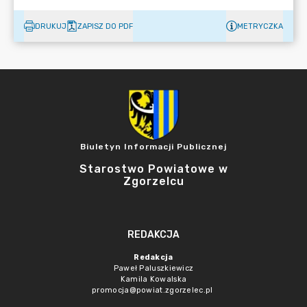
DRUKUJ
ZAPISZ DO PDF
METRYCZKA
Biuletyn Informacji Publicznej
Starostwo Powiatowe w
Zgorzelcu
REDAKCJA
Redakcja
Paweł Paluszkiewicz
Kamila Kowalska
promocja@powiat.zgorzelec.pl