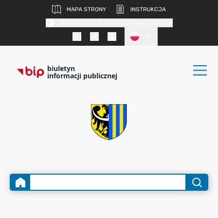
MAPA STRONY
INSTRUKCJA
KONTRAST DLA OSÓB SŁABOWIDZĄCYCH
PL
biuletyn
informacji publicznej