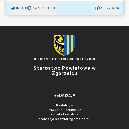
DRUKUJ
ZAPISZ DO PDF
METRYCZKA
Biuletyn Informacji Publicznej
Starostwo Powiatowe w
Zgorzelcu
REDAKCJA
Redakcja
Paweł Paluszkiewicz
Kamila Kowalska
promocja@powiat.zgorzelec.pl