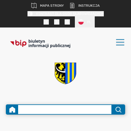
MAPA STRONY
INSTRUKCJA
KONTRAST DLA OSÓB SŁABOWIDZĄCYCH
PL
biuletyn
informacji publicznej