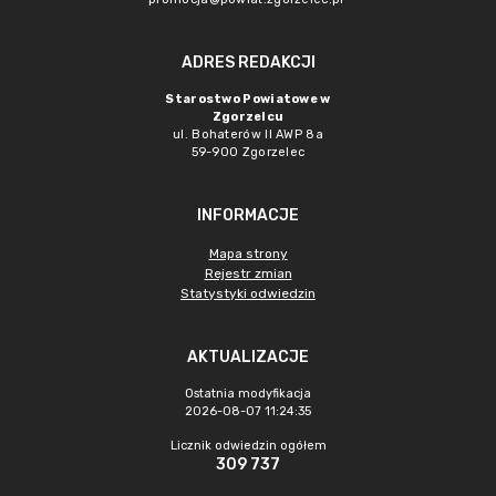
ADRES REDAKCJI
Starostwo Powiatowe w
Zgorzelcu
ul. Bohaterów II AWP 8a
59-900 Zgorzelec
INFORMACJE
Mapa strony
Rejestr zmian
Statystyki odwiedzin
AKTUALIZACJE
Ostatnia modyfikacja
2026-08-07 11:24:35
Licznik odwiedzin ogółem
309 737