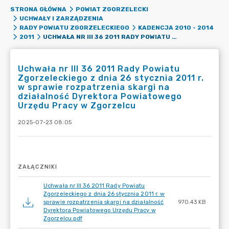
STRONA GŁÓWNA
POWIAT ZGORZELECKI
UCHWAŁY I ZARZĄDZENIA
RADY POWIATU ZGORZELECKIEGO
KADENCJA 2010 - 2014
UCHWAŁA NR III 36 2011 RADY POWIATU ZGORZELECKIEGO Z DNIA 26 STYCZNIA 2011 R. W SPRAWIE ROZPATRZENIA SKARGI NA DZIAŁALNOŚĆ DYREKTORA POWIATOWEGO URZĘDU PRACY W ZGORZELCU
2011
Uchwała nr III 36 2011 Rady Powiatu
Zgorzeleckiego z dnia 26 stycznia 2011 r.
w sprawie rozpatrzenia skargi na
działalność Dyrektora Powiatowego
Urzędu Pracy w Zgorzelcu
2025-07-23 08:05
ZAŁĄCZNIKI
Uchwała nr III 36 2011 Rady Powiatu
Zgorzeleckiego z dnia 26 stycznia 2011 r. w
sprawie rozpatrzenia skargi na działalność
970.43 KB
Dyrektora Powiatowego Urzędu Pracy w
Zgorzelcu.pdf