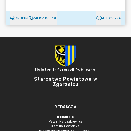
DRUKUJ
ZAPISZ DO PDF
METRYCZKA
Biuletyn Informacji Publicznej
Starostwo Powiatowe w
Zgorzelcu
REDAKCJA
Redakcja
Paweł Paluszkiewicz
Kamila Kowalska
promocja@powiat.zgorzelec.pl