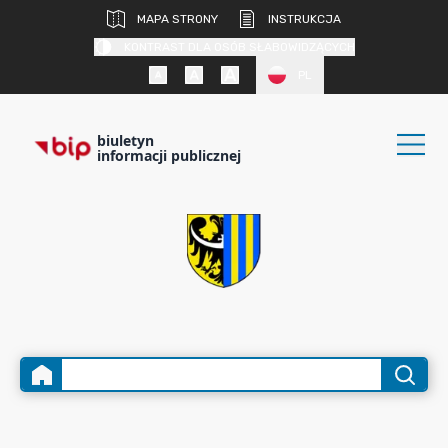
MAPA STRONY
INSTRUKCJA
KONTRAST DLA OSÓB SŁABOWIDZĄCYCH
PL
biuletyn
informacji publicznej