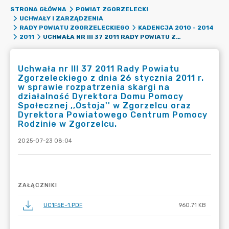
STRONA GŁÓWNA
POWIAT ZGORZELECKI
UCHWAŁY I ZARZĄDZENIA
RADY POWIATU ZGORZELECKIEGO
KADENCJA 2010 - 2014
UCHWAŁA NR III 37 2011 RADY POWIATU ZGORZELECKIEGO Z DNIA 26 STYCZNIA 2011 R. W SPRAWIE ROZPATRZENIA SKARGI NA DZIAŁALNOŚĆ DYREKTORA DOMU POMOCY SPOŁECZNEJ ,,OSTOJA'' W ZGORZELCU ORAZ DYREKTORA POWIATOWEGO CENTRUM POMOCY RODZINIE W ZGORZELCU.
2011
Uchwała nr III 37 2011 Rady Powiatu
Zgorzeleckiego z dnia 26 stycznia 2011 r.
w sprawie rozpatrzenia skargi na
działalność Dyrektora Domu Pomocy
Społecznej ,,Ostoja'' w Zgorzelcu oraz
Dyrektora Powiatowego Centrum Pomocy
Rodzinie w Zgorzelcu.
2025-07-23 08:04
ZAŁĄCZNIKI
UC1F5E~1.PDF
960.71 KB