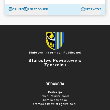
DRUKUJ
ZAPISZ DO PDF
METRYCZKA
Biuletyn Informacji Publicznej
Starostwo Powiatowe w
Zgorzelcu
REDAKCJA
Redakcja
Paweł Paluszkiewicz
Kamila Kowalska
promocja@powiat.zgorzelec.pl