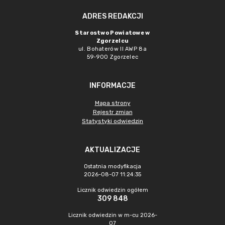
ADRES REDAKCJI
Starostwo Powiatowe w
Zgorzelcu
ul. Bohaterów II AWP 8a
59-900 Zgorzelec
INFORMACJE
Mapa strony
Rejestr zmian
Statystyki odwiedzin
AKTUALIZACJE
Ostatnia modyfikacja
2026-08-07 11:24:35
Licznik odwiedzin ogółem
309 848
Licznik odwiedzin w m-cu 2026-
07