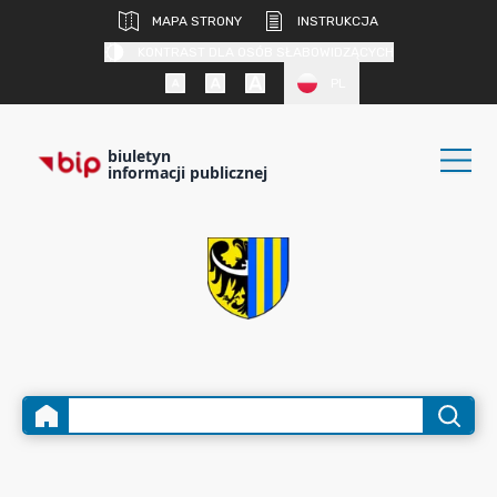
MAPA STRONY
INSTRUKCJA
KONTRAST DLA OSÓB SŁABOWIDZĄCYCH
PL
biuletyn
informacji publicznej