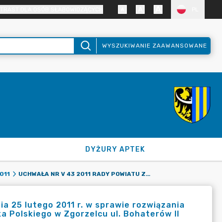
TRAST DLA OSÓB SŁABOWIDZĄCYCH
PL
WYSZUKIWANIE ZAAWANSOWANE
DYŻURY APTEK
UCHWAŁA NR V 43 2011 RADY POWIATU ZGORZELECKIEGO Z DNIA 25 LUTEGO 2011 R. W SPRAWIE ROZWIĄZANIA ZESPOŁU SZKÓŁ ZAWODOWYCH IM. BOHATERÓW II ARMII WOJSKA POLSKIEGO W ZGORZELCU UL. BOHATERÓW II ARMII WOJSKA POLSKIEGO 16.
011
a 25 lutego 2011 r. w sprawie rozwiązania
a Polskiego w Zgorzelcu ul. Bohaterów II