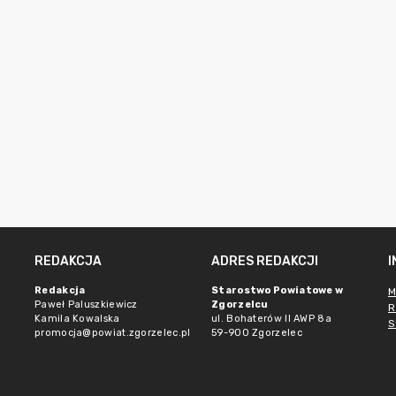
REDAKCJA
ADRES REDAKCJI
Redakcja
Starostwo Powiatowe w
M
Paweł Paluszkiewicz
Zgorzelcu
R
Kamila Kowalska
ul. Bohaterów II AWP 8a
S
promocja@powiat.zgorzelec.pl
59-900 Zgorzelec