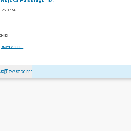
 Wojska Polskiego 16.
-23 07:54
NIKI
UC59FA~1.PDF
UJ
ZAPISZ DO PDF