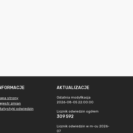
INFORMACJE
AKTUALIZACJE
Ostatnia modyfikacja
apa strony
2026-08-05 22:00:00
ejestr zmian
tatystyki odwiedzin
Licznik odwiedzin ogółem
309 592
Licznik odwiedzin w m-cu 2026-
07