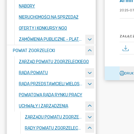
Armii
NABORY
2025-07
NIERUCHOMOŚCI NA SPRZEDAŻ
OFERTY I KONKURSY NGO
ZAŁĄCZ
ZAMÓWIENIA PUBLICZNE - PLATFORMA ZAKUPOWA
POWIAT ZGORZELECKI
ZARZĄD POWIATU ZGORZELECKIEGO
RADA POWIATU
DRUK
RADA PRZEDSTAWICIELI WIELOSPECJALISTYCZNEGO ZESPOŁU OPIEKI ZDROWOTNEJ "BOLESŁAWIEC-ZGORZELEC" SAMODZIELNEGO PUBLICZNEGO ZAKŁADU OPIEKI ZDROWOTNEJ
POWIATOWA RADA RYNKU PRACY
UCHWAŁY I ZARZĄDZENIA
ZARZĄDU POWIATU ZGORZELECKIEGO
RADY POWIATU ZGORZELECKIEGO