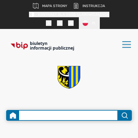
MAPA STRONY
INSTRUKCJA
KONTRAST DLA OSÓB SŁABOWIDZĄCYCH
PL
biuletyn
informacji publicznej