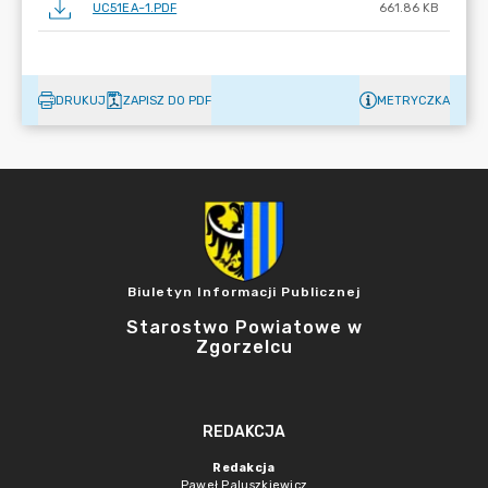
UC51EA~1.PDF
661.86 KB
DRUKUJ
ZAPISZ DO PDF
METRYCZKA
Biuletyn Informacji Publicznej
Starostwo Powiatowe w
Zgorzelcu
REDAKCJA
Redakcja
Paweł Paluszkiewicz