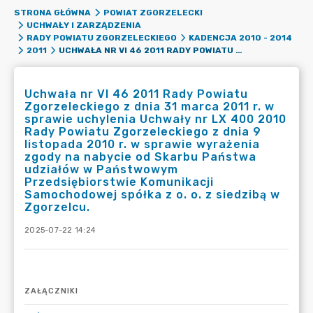
STRONA GŁÓWNA
POWIAT ZGORZELECKI
UCHWAŁY I ZARZĄDZENIA
RADY POWIATU ZGORZELECKIEGO
KADENCJA 2010 - 2014
UCHWAŁA NR VI 46 2011 RADY POWIATU ZGORZELECKIEGO Z DNIA 31 MARCA 2011 R. W SPRAWIE UCHYLENIA UCHWAŁY NR LX 400 2010 RADY POWIATU ZGORZELECKIEGO Z DNIA 9 LISTOPADA 2010 R. W SPRAWIE WYRAŻENIA ZGODY NA NABYCIE OD SKARBU PAŃSTWA UDZIAŁÓW W PAŃSTWOWYM PRZEDSIĘBIORSTWIE KOMUNIKACJI SAMOCHODOWEJ SPÓŁKA Z O. O. Z SIEDZIBĄ W ZGORZELCU.
2011
Uchwała nr VI 46 2011 Rady Powiatu
Zgorzeleckiego z dnia 31 marca 2011 r. w
sprawie uchylenia Uchwały nr LX 400 2010
Rady Powiatu Zgorzeleckiego z dnia 9
listopada 2010 r. w sprawie wyrażenia
zgody na nabycie od Skarbu Państwa
udziałów w Państwowym
Przedsiębiorstwie Komunikacji
Samochodowej spółka z o. o. z siedzibą w
Zgorzelcu.
2025-07-22 14:24
ZAŁĄCZNIKI