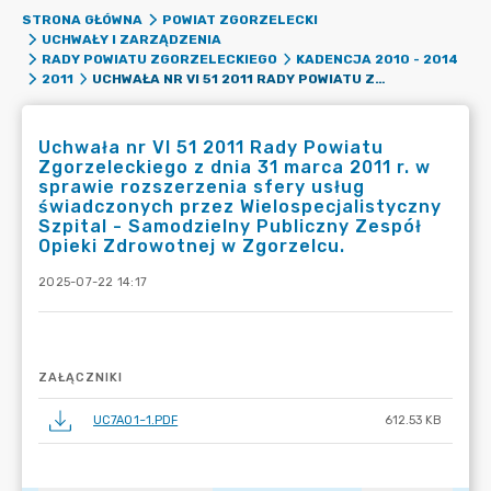
STRONA GŁÓWNA
POWIAT ZGORZELECKI
UCHWAŁY I ZARZĄDZENIA
RADY POWIATU ZGORZELECKIEGO
KADENCJA 2010 - 2014
UCHWAŁA NR VI 51 2011 RADY POWIATU ZGORZELECKIEGO Z DNIA 31 MARCA 2011 R. W SPRAWIE ROZSZERZENIA SFERY USŁUG ŚWIADCZONYCH PRZEZ WIELOSPECJALISTYCZNY SZPITAL - SAMODZIELNY PUBLICZNY ZESPÓŁ OPIEKI ZDROWOTNEJ W ZGORZELCU.
2011
Uchwała nr VI 51 2011 Rady Powiatu
Zgorzeleckiego z dnia 31 marca 2011 r. w
sprawie rozszerzenia sfery usług
świadczonych przez Wielospecjalistyczny
Szpital - Samodzielny Publiczny Zespół
Opieki Zdrowotnej w Zgorzelcu.
2025-07-22 14:17
ZAŁĄCZNIKI
UC7A01~1.PDF
612.53 KB