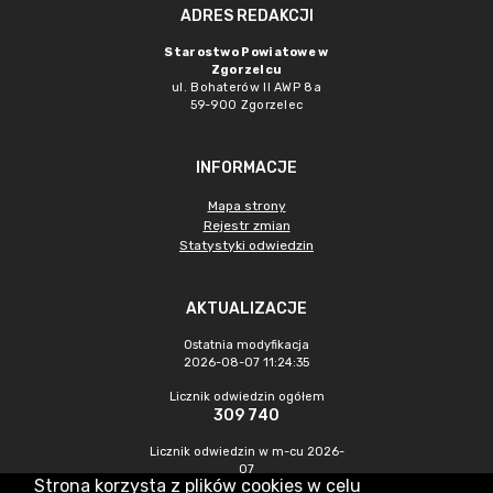
ADRES REDAKCJI
Starostwo Powiatowe w
Zgorzelcu
ul. Bohaterów II AWP 8a
59-900 Zgorzelec
INFORMACJE
Mapa strony
Rejestr zmian
Statystyki odwiedzin
AKTUALIZACJE
Ostatnia modyfikacja
2026-08-07 11:24:35
Licznik odwiedzin ogółem
309 740
Licznik odwiedzin w m-cu 2026-
07
Strona korzysta z plików cookies w celu
438