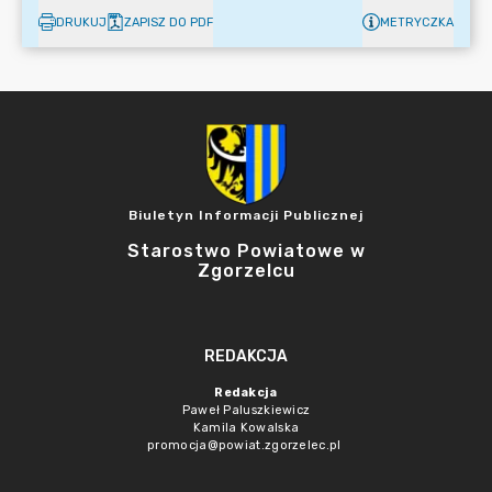
DRUKUJ
ZAPISZ DO PDF
METRYCZKA
Biuletyn Informacji Publicznej
Starostwo Powiatowe w
Zgorzelcu
REDAKCJA
Redakcja
Paweł Paluszkiewicz
Kamila Kowalska
promocja@powiat.zgorzelec.pl