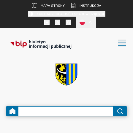
MAPA STRONY
INSTRUKCJA
KONTRAST DLA OSÓB SŁABOWIDZĄCYCH
PL
biuletyn
informacji publicznej