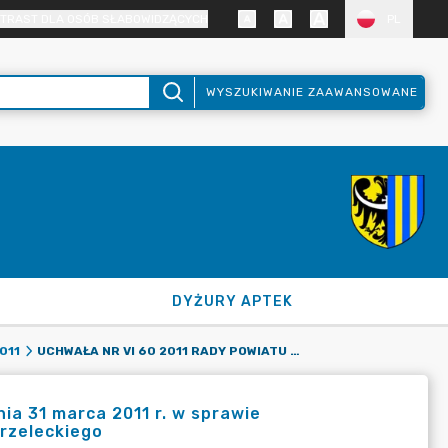
TRAST DLA OSÓB SŁABOWIDZĄCYCH
PL
WYSZUKIWANIE ZAAWANSOWANE
DYŻURY APTEK
UCHWAŁA NR VI 60 2011 RADY POWIATU ZGORZELECKIEGO Z DNIA 31 MARCA 2011 R. W SPRAWIE UPOWAŻNIENIA WICEPRZEWODNICZĄCYCH RADY POWIATU ZGORZELECKIEGO
011
ia 31 marca 2011 r. w sprawie
rzeleckiego