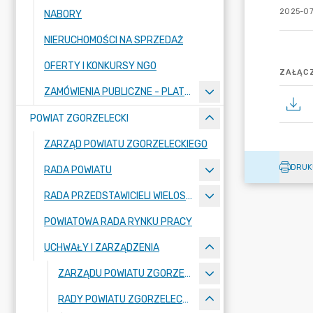
2025-07
NABORY
NIERUCHOMOŚCI NA SPRZEDAŻ
OFERTY I KONKURSY NGO
ZAŁĄCZ
ZAMÓWIENIA PUBLICZNE - PLATFORMA ZAKUPOWA
POWIAT ZGORZELECKI
ZARZĄD POWIATU ZGORZELECKIEGO
DRUK
RADA POWIATU
RADA PRZEDSTAWICIELI WIELOSPECJALISTYCZNEGO ZESPOŁU OPIEKI ZDROWOTNEJ "BOLESŁAWIEC-ZGORZELEC" SAMODZIELNEGO PUBLICZNEGO ZAKŁADU OPIEKI ZDROWOTNEJ
POWIATOWA RADA RYNKU PRACY
UCHWAŁY I ZARZĄDZENIA
ZARZĄDU POWIATU ZGORZELECKIEGO
RADY POWIATU ZGORZELECKIEGO