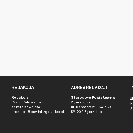
REDAKCJA
ADRES REDAKCJI
Redakcja
Starostwo Powiatowe w
M
Paweł Paluszkiewicz
Zgorzelcu
R
Kamila Kowalska
ul. Bohaterów II AWP 8a
S
promocja@powiat.zgorzelec.pl
59-900 Zgorzelec