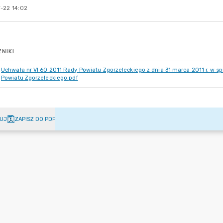
-22 14:02
NIKI
Uchwała nr VI 60 2011 Rady Powiatu Zgorzeleckiego z dnia 31 marca 2011 r. w
Powiatu Zgorzeleckiego.pdf
UJ
ZAPISZ DO PDF