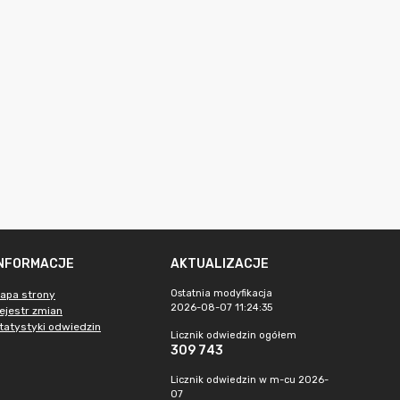
INFORMACJE
AKTUALIZACJE
Ostatnia modyfikacja
apa strony
2026-08-07 11:24:35
ejestr zmian
tatystyki odwiedzin
Licznik odwiedzin ogółem
309 743
Licznik odwiedzin w m-cu 2026-
07