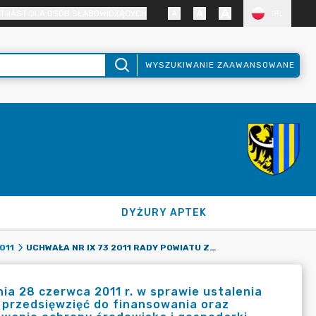
TRAST DLA OSÓB SŁABOWIDZĄCYCH
PL
WYSZUKIWANIE ZAAWANSOWANE
DYŻURY APTEK
UCHWAŁA NR IX 73 2011 RADY POWIATU ZGORZELECKIEGO Z DNIA 28 CZERWCA 2011 R. W SPRAWIE USTALENIA ZASAD UDZIELANIA DOTACJI CELOWEJ ORAZ KRYTERIÓW WYBORU PRZEDSIĘWZIĘĆ DO FINANSOWANIA ORAZ DOFINANSOWANIA ZE ŚRODKÓW PRZEZNACZONYCH NA FINANSOWANIE OCHRONY ŚRODOWISKA I GOSPODARKI WODNEJ.
011
ia 28 czerwca 2011 r. w sprawie ustalenia
u przedsięwzięć do finansowania oraz