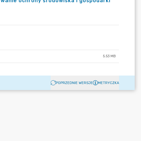
wanie ochrony środowiska i gospodarki
5.53 MB
POPRZEDNIE WERSJE
METRYCZKA