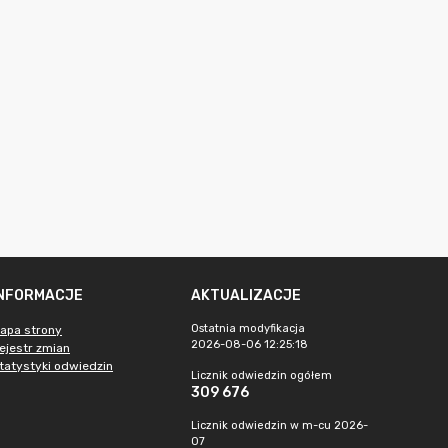
INFORMACJE
AKTUALIZACJE
Ostatnia modyfikacja
apa strony
2026-08-06 12:25:18
ejestr zmian
tatystyki odwiedzin
Licznik odwiedzin ogółem
309 676
Licznik odwiedzin w m-cu 2026-
07