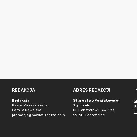
REDAKCJA
ADRES REDAKCJI
Redakcja
Starostwo Powiatowe w
M
Paweł Paluszkiewicz
Zgorzelcu
R
Kamila Kowalska
ul. Bohaterów II AWP 8a
S
promocja@powiat.zgorzelec.pl
59-900 Zgorzelec