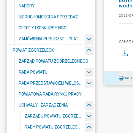
dofi
wodn
NABORY
2025-07
NIERUCHOMOŚCI NA SPRZEDAŻ
OFERTY I KONKURSY NGO
ZAMÓWIENIA PUBLICZNE - PLATFORMA ZAKUPOWA
ZAŁĄCZ
POWIAT ZGORZELECKI
ZARZĄD POWIATU ZGORZELECKIEGO
RADA POWIATU
DRUK
RADA PRZEDSTAWICIELI WIELOSPECJALISTYCZNEGO ZESPOŁU OPIEKI ZDROWOTNEJ "BOLESŁAWIEC-ZGORZELEC" SAMODZIELNEGO PUBLICZNEGO ZAKŁADU OPIEKI ZDROWOTNEJ
POWIATOWA RADA RYNKU PRACY
UCHWAŁY I ZARZĄDZENIA
ZARZĄDU POWIATU ZGORZELECKIEGO
RADY POWIATU ZGORZELECKIEGO