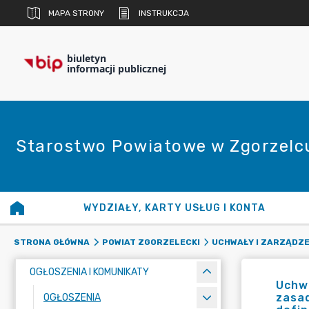
MAPA STRONY
INSTRUKCJA
biuletyn
informacji publicznej
Starostwo Powiatowe w Zgorzelc
WYDZIAŁY, KARTY USŁUG I KONTA
STRONA GŁÓWNA
POWIAT ZGORZELECKI
UCHWAŁY I ZARZĄDZE
OGŁOSZENIA I KOMUNIKATY
Uchwa
zasad
OGŁOSZENIA