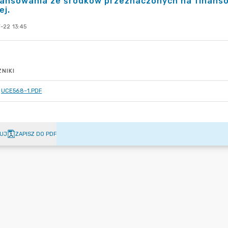
nansowania ze środków przeznaczonych na finanso
ej.
-22 13:45
NIKI
UCE568~1.PDF
UJ
ZAPISZ DO PDF