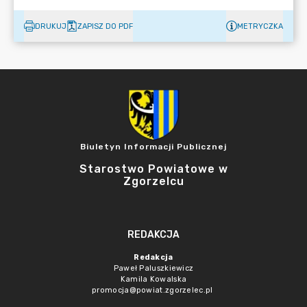
DRUKUJ
ZAPISZ DO PDF
METRYCZKA
Biuletyn Informacji Publicznej
Starostwo Powiatowe w
Zgorzelcu
REDAKCJA
Redakcja
Paweł Paluszkiewicz
Kamila Kowalska
promocja@powiat.zgorzelec.pl