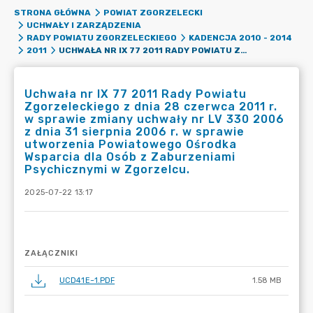
STRONA GŁÓWNA
POWIAT ZGORZELECKI
UCHWAŁY I ZARZĄDZENIA
RADY POWIATU ZGORZELECKIEGO
KADENCJA 2010 - 2014
UCHWAŁA NR IX 77 2011 RADY POWIATU ZGORZELECKIEGO Z DNIA 28 CZERWCA 2011 R. W SPRAWIE ZMIANY UCHWAŁY NR LV 330 2006 Z DNIA 31 SIERPNIA 2006 R. W SPRAWIE UTWORZENIA POWIATOWEGO OŚRODKA WSPARCIA DLA OSÓB Z ZABURZENIAMI PSYCHICZNYMI W ZGORZELCU.
2011
Uchwała nr IX 77 2011 Rady Powiatu
Zgorzeleckiego z dnia 28 czerwca 2011 r.
w sprawie zmiany uchwały nr LV 330 2006
z dnia 31 sierpnia 2006 r. w sprawie
utworzenia Powiatowego Ośrodka
Wsparcia dla Osób z Zaburzeniami
Psychicznymi w Zgorzelcu.
2025-07-22 13:17
ZAŁĄCZNIKI
UCD41E~1.PDF
1.58 MB