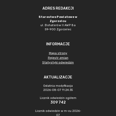
ADRES REDAKCJI
Starostwo Powiatowe w
Zgorzelcu
ul. Bohaterów II AWP 8a
59-900 Zgorzelec
INFORMACJE
Mapa strony
Rejestr zmian
Statystyki odwiedzin
AKTUALIZACJE
Ostatnia modyfikacja
2026-08-07 11:24:35
Licznik odwiedzin ogółem
309 742
Licznik odwiedzin w m-cu 2026-
07