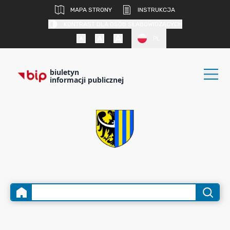
MAPA STRONY
INSTRUKCJA
KONTRAST DLA OSÓB SŁABOWIDZĄCYCH
PL
biuletyn
informacji publicznej