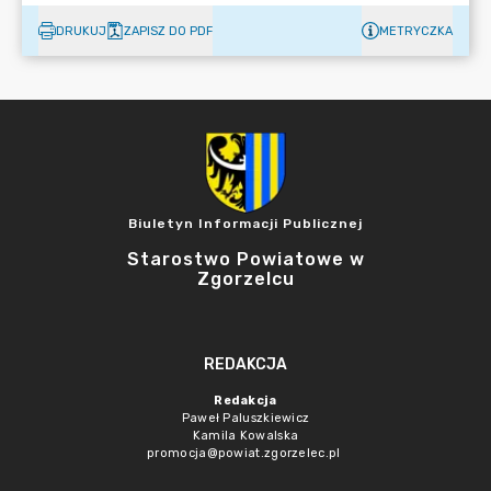
DRUKUJ
ZAPISZ DO PDF
METRYCZKA
Biuletyn Informacji Publicznej
Starostwo Powiatowe w
Zgorzelcu
REDAKCJA
Redakcja
Paweł Paluszkiewicz
Kamila Kowalska
promocja@powiat.zgorzelec.pl