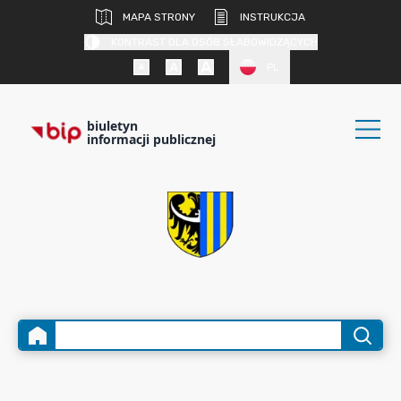
MAPA STRONY
INSTRUKCJA
KONTRAST DLA OSÓB SŁABOWIDZĄCYCH
PL
biuletyn
informacji publicznej