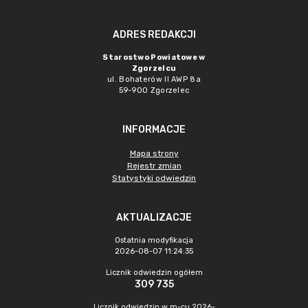
ADRES REDAKCJI
Starostwo Powiatowe w
Zgorzelcu
ul. Bohaterów II AWP 8a
59-900 Zgorzelec
INFORMACJE
Mapa strony
Rejestr zmian
Statystyki odwiedzin
AKTUALIZACJE
Ostatnia modyfikacja
2026-08-07 11:24:35
Licznik odwiedzin ogółem
309 735
Licznik odwiedzin w m-cu 2026-