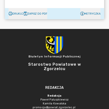
DRUKUJ
ZAPISZ DO PDF
METRYCZKA
Biuletyn Informacji Publicznej
Starostwo Powiatowe w
Zgorzelcu
REDAKCJA
Redakcja
Paweł Paluszkiewicz
Kamila Kowalska
promocja@powiat.zgorzelec.pl