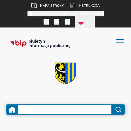
MAPA STRONY
INSTRUKCJA
KONTRAST DLA OSÓB SŁABOWIDZĄCYCH
PL
biuletyn
informacji publicznej