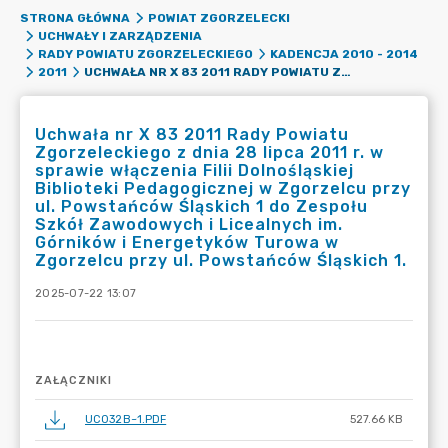
STRONA GŁÓWNA
POWIAT ZGORZELECKI
UCHWAŁY I ZARZĄDZENIA
RADY POWIATU ZGORZELECKIEGO
KADENCJA 2010 - 2014
UCHWAŁA NR X 83 2011 RADY POWIATU ZGORZELECKIEGO Z DNIA 28 LIPCA 2011 R. W SPRAWIE WŁĄCZENIA FILII DOLNOŚLĄSKIEJ BIBLIOTEKI PEDAGOGICZNEJ W ZGORZELCU PRZY UL. POWSTAŃCÓW ŚLĄSKICH 1 DO ZESPOŁU SZKÓŁ ZAWODOWYCH I LICEALNYCH IM. GÓRNIKÓW I ENERGETYKÓW TUROWA W ZGORZELCU PRZY UL. POWSTAŃCÓW ŚLĄSKICH 1.
2011
Uchwała nr X 83 2011 Rady Powiatu
Zgorzeleckiego z dnia 28 lipca 2011 r. w
sprawie włączenia Filii Dolnośląskiej
Biblioteki Pedagogicznej w Zgorzelcu przy
ul. Powstańców Śląskich 1 do Zespołu
Szkół Zawodowych i Licealnych im.
Górników i Energetyków Turowa w
Zgorzelcu przy ul. Powstańców Śląskich 1.
2025-07-22 13:07
ZAŁĄCZNIKI
UC032B~1.PDF
527.66 KB