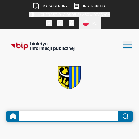
MAPA STRONY
INSTRUKCJA
KONTRAST DLA OSÓB SŁABOWIDZĄCYCH
PL
biuletyn
informacji publicznej