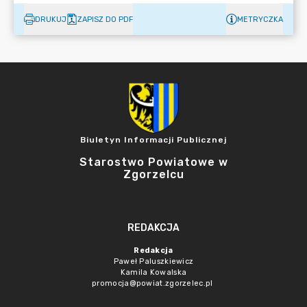
DRUKUJ
ZAPISZ DO PDF
METRYCZKA
Biuletyn Informacji Publicznej
Starostwo Powiatowe w
Zgorzelcu
REDAKCJA
Redakcja
Paweł Paluszkiewicz
Kamila Kowalska
promocja@powiat.zgorzelec.pl